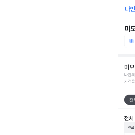
미
미모
나만의
가격을
전
전체
진료