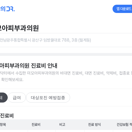
앱 다운로드
모아피부과의원
전남광주통합특별시 광산구 임방울대로 788, 3층 (월계동)
아피부과의원
진료비 안내
닥터에서 수집한
미모아피부과의원
의 비대면 진료비, 대면 진료비, 약제비, 접종료 
 확인해보세요.
체
급여
대상포진 예방접종
 진료비
 항목
진료비
비고
진료 방식
건강보험 