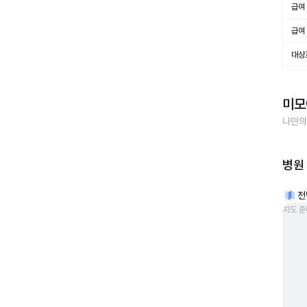
급여 
급여 
대상
미모
나만의
병원
전
지도 준