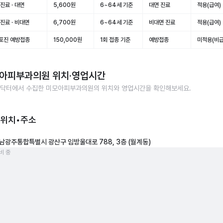
진료 · 대면
5,600원
6~64세 기준
대면 진료
적용(급여)
진료 · 비대면
6,700원
6~64세 기준
비대면 진료
적용(급여)
포진 예방접종
150,000원
1회 접종 기준
예방접종
미적용(비급
아피부과의원
위치·영업시간
닥터에서 수집한
미모아피부과의원
의 위치와 영업시간을 확인해보세요.
 위치•주소
남광주통합특별시 광산구 임방울대로 788, 3층 (월계동)
비 중