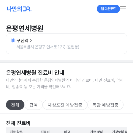
앱 다운로드
은평연세병원
구산역
서울특별시 은평구 연서로 177, (갈현동)
은평연세병원
진료비 안내
나만의닥터에서 수집한
은평연세병원
의 비대면 진료비, 대면 진료비, 약제
비, 접종료 등 모든 가격을 확인해보세요.
전체
급여
대상포진 예방접종
독감 예방접종
전체 진료비
진료 항목
진료비
비고
진료 방식
건강보험 적용