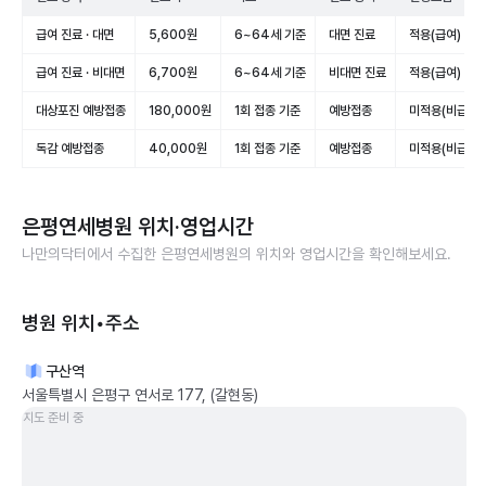
급여 진료 · 대면
5,600원
6~64세 기준
대면 진료
적용(급여)
급여 진료 · 비대면
6,700원
6~64세 기준
비대면 진료
적용(급여)
대상포진 예방접종
180,000원
1회 접종 기준
예방접종
미적용(비급여)
독감 예방접종
40,000원
1회 접종 기준
예방접종
미적용(비급여)
은평연세병원
위치·영업시간
나만의닥터에서 수집한
은평연세병원
의 위치와 영업시간을 확인해보세요.
병원 위치•주소
구산역
서울특별시 은평구 연서로 177, (갈현동)
지도 준비 중