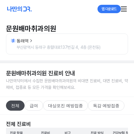
앱 다운로드
문원배마취과의원
동래역
부산광역시 동래구 충렬대로137번길 4, 4층 (온천동)
문원배마취과의원
진료비 안내
나만의닥터에서 수집한
문원배마취과의원
의 비대면 진료비, 대면 진료비, 약
제비, 접종료 등 모든 가격을 확인해보세요.
전체
급여
대상포진 예방접종
독감 예방접종
전체 진료비
진료 항목
진료비
비고
진료 방식
건강보험 적용