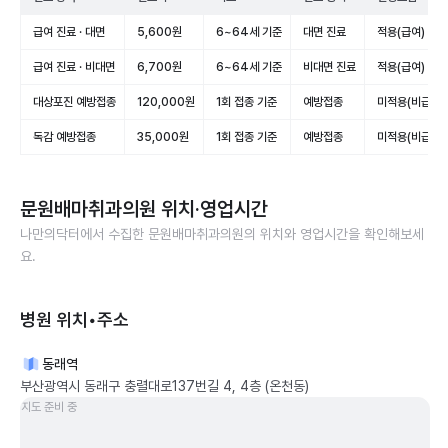
급여 진료 · 대면
5,600원
6~64세 기준
대면 진료
적용(급여)
급여 진료 · 비대면
6,700원
6~64세 기준
비대면 진료
적용(급여)
대상포진 예방접종
120,000원
1회 접종 기준
예방접종
미적용(비급여)
독감 예방접종
35,000원
1회 접종 기준
예방접종
미적용(비급여)
문원배마취과의원
위치·영업시간
나만의닥터에서 수집한
문원배마취과의원
의 위치와 영업시간을 확인해보세
요.
병원 위치•주소
동래역
부산광역시 동래구 충렬대로137번길 4, 4층 (온천동)
지도 준비 중