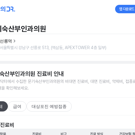
앱 다운로드
기숙산부인과의원
선릉역
서울특별시 강남구 선릉로 513, (역삼동, APEXTOWER 4층 일부)
숙산부인과의원
진료비 안내
닥터에서 수집한
문기숙산부인과의원
의 비대면 진료비, 대면 진료비, 약제비, 접종료
격을 확인해보세요.
체
급여
대상포진 예방접종
 진료비
 항목
진료비
비고
진료 방식
건강보험 