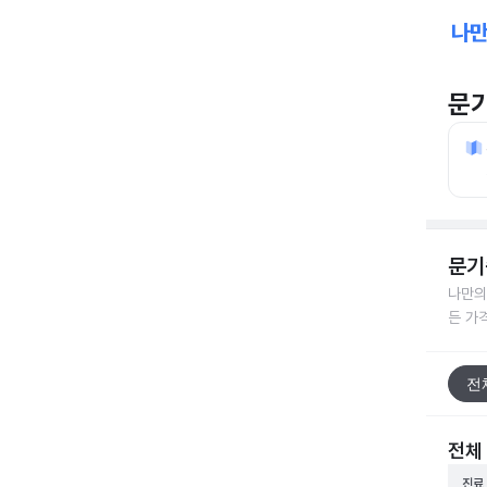
문
문기
나만의
든 가
전
전체
진료