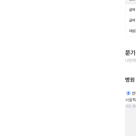
급여 
급여 
대상
문기
나만의
병원
선
서울특별
지도 준