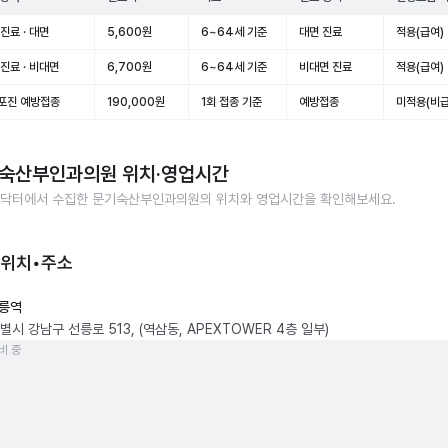
진료 · 대면
5,600원
6~64세 기준
대면 진료
적용(급여)
진료 · 비대면
6,700원
6~64세 기준
비대면 진료
적용(급여)
포진 예방접종
190,000원
1회 접종 기준
예방접종
미적용(비급
숙산부인과의원
위치·영업시간
닥터에서 수집한
문기숙산부인과의원
의 위치와 영업시간을 확인해보세요.
 위치•주소
릉역
시 강남구 선릉로 513, (역삼동, APEXTOWER 4층 일부)
비 중