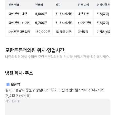
진료 항목
진료비
비고
진료 방식
건강보험 적용
급여 진료 · 대면
5,600원
6~64세 기준
대면 진료
적용(급여)
급여 진료 · 비대면
6,700원
6~64세 기준
비대면 진료
적용(급여)
대상포진 예방접종
150,000원
1회 접종 기준
예방접종
미적용(비급여)
모란튼튼척의원
위치·영업시간
나만의닥터에서 수집한
모란튼튼척의원
의 위치와 영업시간을 확인해보세요.
병원 위치•주소
모란역
경기도 성남시 중원구 성남대로 1132, 모란역 센트럴스퀘어 404~409
호,413호 (성남동)
지도 준비 중