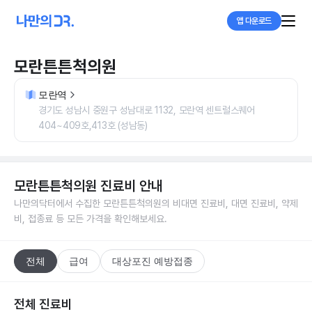
앱 다운로드
모란튼튼척의원
모란역
경기도 성남시 중원구 성남대로 1132, 모란역 센트럴스퀘어
404~409호,413호 (성남동)
모란튼튼척의원
진료비 안내
나만의닥터에서 수집한
모란튼튼척의원
의 비대면 진료비, 대면 진료비, 약제
비, 접종료 등 모든 가격을 확인해보세요.
전체
급여
대상포진 예방접종
전체 진료비