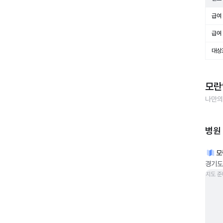
급여 
급여 
대상
모란
나만의
병원
모
경기도 
지도 준