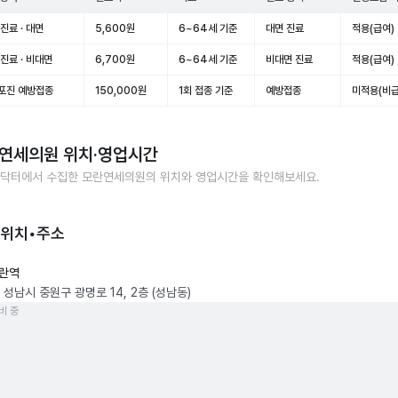
진료 · 대면
5,600원
6~64세 기준
대면 진료
적용(급여)
진료 · 비대면
6,700원
6~64세 기준
비대면 진료
적용(급여)
포진 예방접종
150,000원
1회 접종 기준
예방접종
미적용(비급
연세의원
위치·영업시간
닥터에서 수집한
모란연세의원
의 위치와 영업시간을 확인해보세요.
 위치•주소
란역
성남시 중원구 광명로 14, 2층 (성남동)
비 중