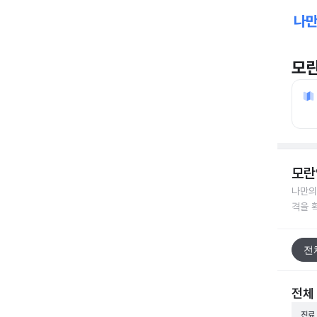
모
모란
나만의
격을 
전
전체
진료