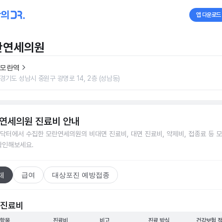
앱 다운로드
란연세의원
모란역
경기도 성남시 중원구 광명로 14, 2층 (성남동)
연세의원
진료비 안내
닥터에서 수집한
모란연세의원
의 비대면 진료비, 대면 진료비, 약제비, 접종료 등 
확인해보세요.
체
급여
대상포진 예방접종
 진료비
 항목
진료비
비고
진료 방식
건강보험 