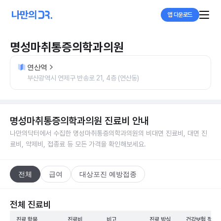
앱 다운로드
명성마취통증의학과의원
연산역
부산광역시 연제구 반송로 21, 4층 (연산동)
명성마취통증의학과의원
진료비 안내
나만의닥터에서 수집한
명성마취통증의학과의원
의 비대면 진료비, 대면 진
료비, 약제비, 접종료 등 모든 가격을 확인해보세요.
전체
급여
대상포진 예방접종
전체 진료비
진료 항목
진료비
비고
진료 방식
건강보험 적용