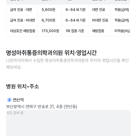
급여 진료 · 대면
5,600원
6~64세 기준
대면 진료
적용(급여)
급여 진료 · 비대면
6,700원
6~64세 기준
비대면 진료
적용(급여)
대상포진 예방접종
170,000원
1회 접종 기준
예방접종
미적용(비급여)
명성마취통증의학과의원
위치·영업시간
나만의닥터에서 수집한
명성마취통증의학과의원
의 위치와 영업시간을 확인
해보세요.
병원 위치•주소
연산역
부산광역시 연제구 반송로 21, 4층 (연산동)
지도 준비 중