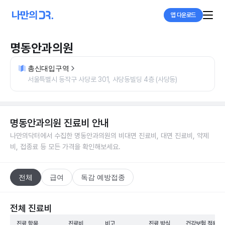
앱 다운로드
명동안과의원
총신대입구역
서울특별시 동작구 사당로 301, 사당동빌딩 4층 (사당동)
명동안과의원
진료비 안내
나만의닥터에서 수집한
명동안과의원
의 비대면 진료비, 대면 진료비, 약제
비, 접종료 등 모든 가격을 확인해보세요.
전체
급여
독감 예방접종
전체 진료비
진료 항목
진료비
비고
진료 방식
건강보험 적용