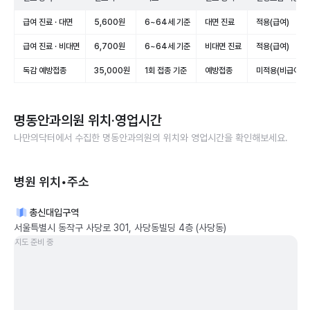
급여 진료 · 대면
5,600원
6~64세 기준
대면 진료
적용(급여)
급여 진료 · 비대면
6,700원
6~64세 기준
비대면 진료
적용(급여)
독감 예방접종
35,000원
1회 접종 기준
예방접종
미적용(비급여)
명동안과의원
위치·영업시간
나만의닥터에서 수집한
명동안과의원
의 위치와 영업시간을 확인해보세요.
병원 위치•주소
총신대입구역
서울특별시 동작구 사당로 301, 사당동빌딩 4층 (사당동)
지도 준비 중