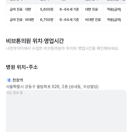
급여 진료 · 대면
5,600원
6~64세 기준
대면 진료
적용(급여)
급여 진료 · 비대면
6,700원
6~64세 기준
비대면 진료
적용(급여)
비브톤의원
위치·영업시간
나만의닥터에서 수집한
비브톤의원
의 위치와 영업시간을 확인해보세요.
병원 위치•주소
천호역
서울특별시 강동구 올림픽로 626, 2층 (성내동, 두성빌딩)
지도 준비 중