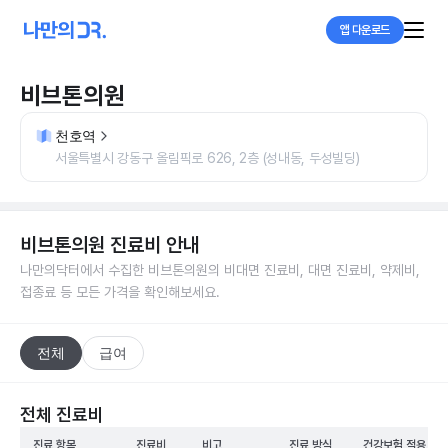
앱 다운로드
비브톤의원
천호역
서울특별시 강동구 올림픽로 626, 2층 (성내동, 두성빌딩)
비브톤의원
진료비 안내
나만의닥터에서 수집한
비브톤의원
의 비대면 진료비, 대면 진료비, 약제비,
접종료 등 모든 가격을 확인해보세요.
전체
급여
전체 진료비
진료 항목
진료비
비고
진료 방식
건강보험 적용