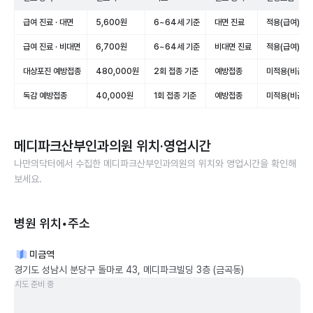
급여 진료 · 대면
5,600원
6~64세 기준
대면 진료
적용(급여)
급여 진료 · 비대면
6,700원
6~64세 기준
비대면 진료
적용(급여)
대상포진 예방접종
480,000원
2회 접종 기준
예방접종
미적용(비급여
독감 예방접종
40,000원
1회 접종 기준
예방접종
미적용(비급여
메디파크산부인과의원
위치·영업시간
나만의닥터에서 수집한
메디파크산부인과의원
의 위치와 영업시간을 확인해
보세요.
병원 위치•주소
미금역
경기도 성남시 분당구 돌마로 43, 메디파크빌딩 3층 (금곡동)
지도 준비 중