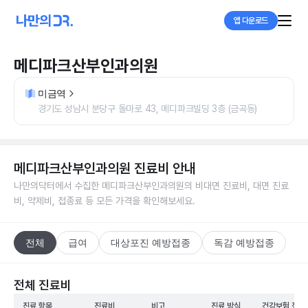
앱 다운로드
메디파크산부인과의원
미금역
경기도 성남시 분당구 돌마로 43, 메디파크빌딩 3층 (금곡동)
메디파크산부인과의원
진료비 안내
나만의닥터에서 수집한
메디파크산부인과의원
의 비대면 진료비, 대면 진료
비, 약제비, 접종료 등 모든 가격을 확인해보세요.
전체
급여
대상포진 예방접종
독감 예방접종
전체 진료비
진료 항목
진료비
비고
진료 방식
건강보험 적용