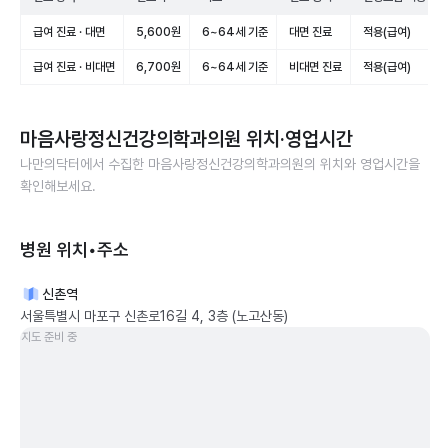
급여 진료 · 대면
5,600원
6~64세 기준
대면 진료
적용(급여)
급여 진료 · 비대면
6,700원
6~64세 기준
비대면 진료
적용(급여)
마음사랑정신건강의학과의원
위치·영업시간
나만의닥터에서 수집한
마음사랑정신건강의학과의원
의 위치와 영업시간을
확인해보세요.
병원 위치•주소
신촌역
서울특별시 마포구 신촌로16길 4, 3층 (노고산동)
지도 준비 중