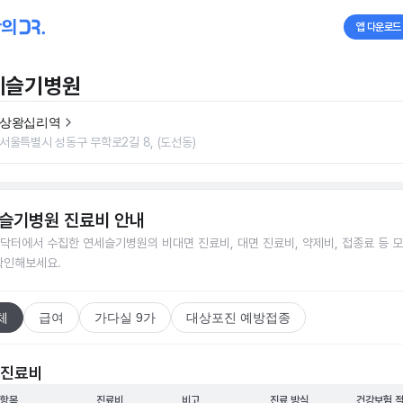
앱 다운로드
세슬기병원
상왕십리역
서울특별시 성동구 무학로2길 8, (도선동)
슬기병원
진료비 안내
닥터에서 수집한
연세슬기병원
의 비대면 진료비, 대면 진료비, 약제비, 접종료 등 
확인해보세요.
체
급여
가다실 9가
대상포진 예방접종
 진료비
 항목
진료비
비고
진료 방식
건강보험 