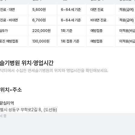
진료 · 대면
5,600원
6~64세 기준
대면 진료
적용(급여)
진료 · 비대면
6,700원
6~64세 기준
비대면 진료
적용(급여)
실9가
220,000원
1회 기준
예방접종
미적용(비급
포진 예방접종
130,000원
1회 접종 기준
예방접종
미적용(비급
슬기병원
위치·영업시간
닥터에서 수집한
연세슬기병원
의 위치와 영업시간을 확인해보세요.
 위치•주소
왕십리역
별시 성동구 무학로2길 8, (도선동)
비 중