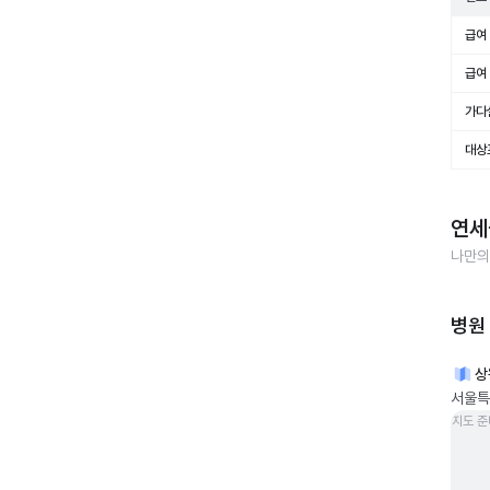
급여 
급여 
가다
대상
연세
나만의
병원
상
서울특
지도 준