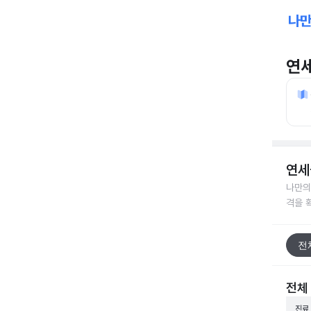
연
연세
나만의
격을 
전
전체
진료