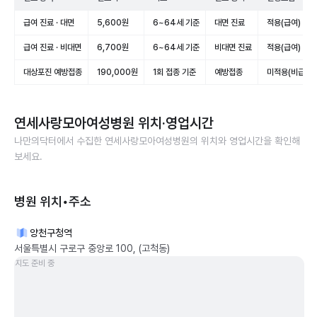
급여 진료 · 대면
5,600원
6~64세 기준
대면 진료
적용(급여)
급여 진료 · 비대면
6,700원
6~64세 기준
비대면 진료
적용(급여)
대상포진 예방접종
190,000원
1회 접종 기준
예방접종
미적용(비급여)
연세사랑모아여성병원
위치·영업시간
나만의닥터에서 수집한
연세사랑모아여성병원
의 위치와 영업시간을 확인해
보세요.
병원 위치•주소
양천구청역
서울특별시 구로구 중앙로 100, (고척동)
지도 준비 중