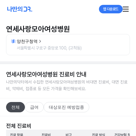
앱 다운로드
연세사랑모아여성병원
양천구청역
서울특별시 구로구 중앙로 100, (고척동)
연세사랑모아여성병원
진료비 안내
나만의닥터에서 수집한
연세사랑모아여성병원
의 비대면 진료비, 대면 진료
비, 약제비, 접종료 등 모든 가격을 확인해보세요.
전체
급여
대상포진 예방접종
전체 진료비
진료 항목
진료비
비고
진료 방식
건강보험 적용