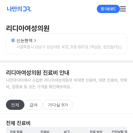
앱 다운로드
리디아여성의원
신논현역
서울특별시 강남구 강남대로 432, 8층 801호 (역삼동, 점프밀라노)
리디아여성의원
진료비 안내
나만의닥터에서 수집한
리디아여성의원
의 비대면 진료비, 대면 진료비, 약제
비, 접종료 등 모든 가격을 확인해보세요.
전체
급여
가다실 9가
전체 진료비
진료 항목
진료비
비고
진료 방식
건강보험 적용