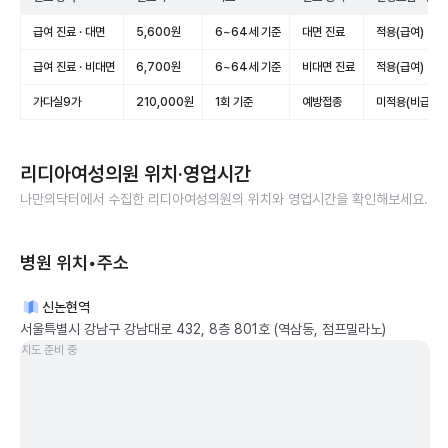
급여 진료 · 대면
5,600원
6~64세 기준
대면 진료
적용(급여)
급여 진료 · 비대면
6,700원
6~64세 기준
비대면 진료
적용(급여)
가다실9가
210,000원
1회 기준
예방접종
미적용(비급여)
리디아여성의원
위치·영업시간
나만의닥터에서 수집한
리디아여성의원
의 위치와 영업시간을 확인해보세요.
병원 위치•주소
신논현역
서울특별시 강남구 강남대로 432, 8층 801호 (역삼동, 점프밀라노)
지도 준비 중