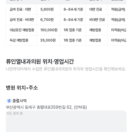
급여 진료 · 대면
5,600원
6~64세 기준
대면 진료
적용(급여)
급여 진료 · 비대면
6,700원
6~64세 기준
비대면 진료
적용(급여)
대상포진 예방접종
150,000원
1회 접종 기준
예방접종
미적용(비급여)
독감 예방접종
35,000원
1회 접종 기준
예방접종
미적용(비급여)
류인열내과의원
위치·영업시간
나만의닥터에서 수집한
류인열내과의원
의 위치와 영업시간을 확인해보세요.
병원 위치•주소
충렬사역
부산광역시 동래구 충렬대로359번길 62, (안락동)
지도 준비 중