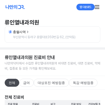
앱 다운로드
류인열내과의원
충렬사역
부산광역시 동래구 충렬대로359번길 62, (안락동)
류인열내과의원
진료비 안내
나만의닥터에서 수집한
류인열내과의원
의 비대면 진료비, 대면 진료비, 약제
비, 접종료 등 모든 가격을 확인해보세요.
전체
급여
대상포진 예방접종
독감 예방접종
전체 진료비
진료 항목
진료비
비고
진료 방식
건강보험 적용