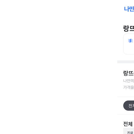
랑
랑뜨
나만의
가격을
전
전체
진료