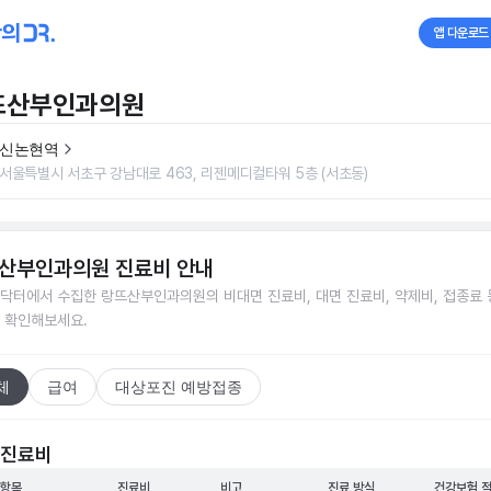
앱 다운로드
뜨산부인과의원
신논현역
서울특별시 서초구 강남대로 463, 리젠메디컬타워 5층 (서초동)
산부인과의원
진료비 안내
닥터에서 수집한
랑뜨산부인과의원
의 비대면 진료비, 대면 진료비, 약제비, 접종료 
 확인해보세요.
체
급여
대상포진 예방접종
 진료비
 항목
진료비
비고
진료 방식
건강보험 