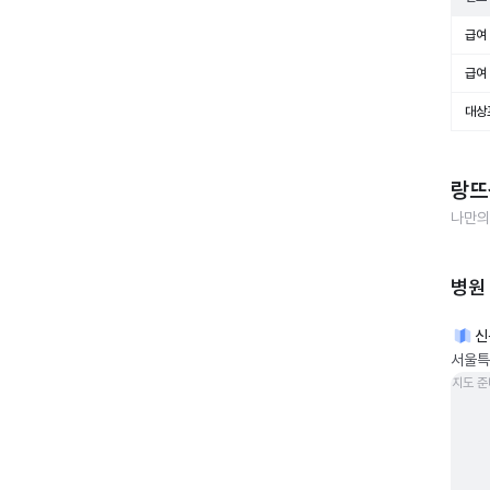
급여 
급여 
대상
랑뜨
나만의
병원
신
서울특
지도 준