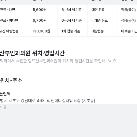
진료 · 대면
5,600원
6~64세 기준
대면 진료
적용(급여)
진료 · 비대면
6,700원
6~64세 기준
비대면 진료
적용(급여)
포진 예방접종
130,000원
1회 접종 기준
예방접종
미적용(비급
산부인과의원
위치·영업시간
닥터에서 수집한
랑뜨산부인과의원
의 위치와 영업시간을 확인해보세요.
 위치•주소
논현역
별시 서초구 강남대로 463, 리젠메디컬타워 5층 (서초동)
비 중