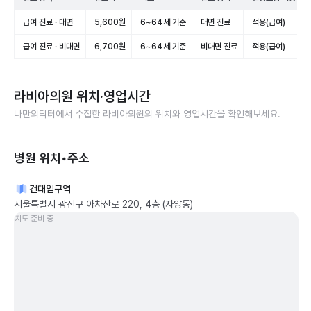
급여 진료 · 대면
5,600원
6~64세 기준
대면 진료
적용(급여)
급여 진료 · 비대면
6,700원
6~64세 기준
비대면 진료
적용(급여)
라비아의원
위치·영업시간
나만의닥터에서 수집한
라비아의원
의 위치와 영업시간을 확인해보세요.
병원 위치•주소
건대입구역
서울특별시 광진구 아차산로 220, 4층 (자양동)
지도 준비 중