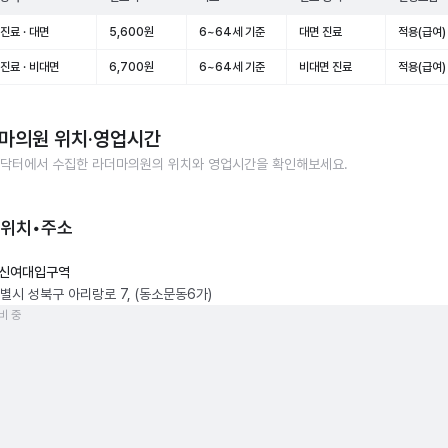
진료 · 대면
5,600원
6~64세 기준
대면 진료
적용(급여)
진료 · 비대면
6,700원
6~64세 기준
비대면 진료
적용(급여)
마의원
위치·영업시간
닥터에서 수집한
라더마의원
의 위치와 영업시간을 확인해보세요.
 위치•주소
신여대입구역
별시 성북구 아리랑로 7, (동소문동6가)
비 중