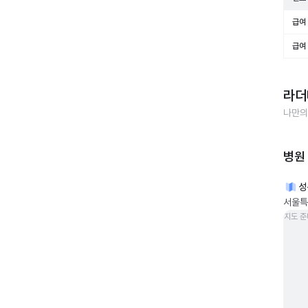
급여 
급여 
라더
나만의
병원
성
서울특
지도 준