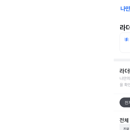
라
라더
나만의
을 확
전
전체
진료