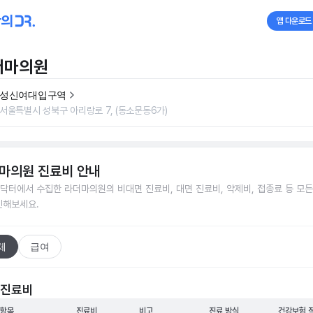
앱 다운로드
더마의원
성신여대입구역
서울특별시 성북구 아리랑로 7, (동소문동6가)
마의원
진료비 안내
닥터에서 수집한
라더마의원
의 비대면 진료비, 대면 진료비, 약제비, 접종료 등 모
인해보세요.
체
급여
 진료비
 항목
진료비
비고
진료 방식
건강보험 