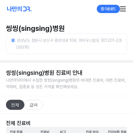
앱 다운로드
씽씽(singsing)병원
경상남도 창원시 성산구 중앙대로 104, 마이우스빌딩 301.201-2호
(상남동)
씽씽(singsing)병원
진료비 안내
나만의닥터에서 수집한
씽씽(singsing)병원
의 비대면 진료비, 대면 진료비,
약제비, 접종료 등 모든 가격을 확인해보세요.
전체
급여
전체 진료비
진료 항목
진료비
비고
진료 방식
건강보험 적용