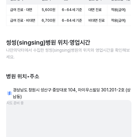
급여 진료 · 대면
5,600원
6~64세 기준
대면 진료
적용(급여)
급여 진료 · 비대면
6,700원
6~64세 기준
비대면 진료
적용(급여)
씽씽(singsing)병원
위치·영업시간
나만의닥터에서 수집한
씽씽(singsing)병원
의 위치와 영업시간을 확인해보
세요.
병원 위치•주소
경상남도 창원시 성산구 중앙대로 104, 마이우스빌딩 301.201-2호 (상
남동)
지도 준비 중