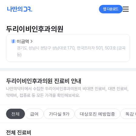
앱 다운로드
두리이비인후과의원
미금역
경기도 성남시 분당구 성남대로 170, 한국프라자 501, 503호 (금곡
동)
두리이비인후과의원
진료비 안내
나만의닥터에서 수집한
두리이비인후과의원
의 비대면 진료비, 대면 진료비,
약제비, 접종료 등 모든 가격을 확인해보세요.
전체
급여
가다실 9가
대상포진 예방접종
독감
전체 진료비