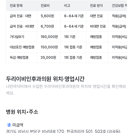
진료 항목
진료비
비고
진료 방식
건강보험 적용
급여 진료 · 대면
5,600원
6~64세 기준
대면 진료
적용(급여)
급여 진료 · 비대면
6,700원
6~64세 기준
비대면 진료
적용(급여)
가다실9가
190,000원
1회 기준
예방접종
미적용(비급여)
대상포진 예방접종
150,000원
1회 접종 기준
예방접종
미적용(비급여)
독감 예방접종
35,000원
1회 접종 기준
예방접종
미적용(비급여)
두리이비인후과의원
위치·영업시간
나만의닥터에서 수집한
두리이비인후과의원
의 위치와 영업시간을 확인해보
세요.
병원 위치•주소
미금역
경기도 성남시 분당구 성남대로 170, 한국프라자 501, 503호 (금곡동)