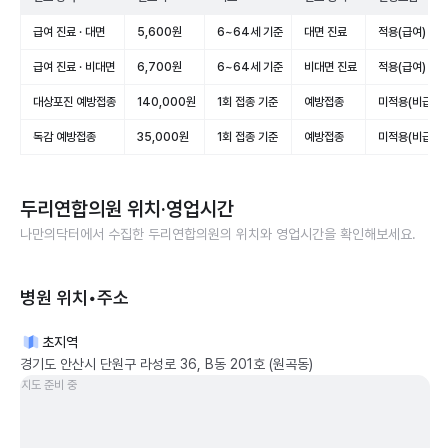
급여 진료 · 대면
5,600원
6~64세 기준
대면 진료
적용(급여)
급여 진료 · 비대면
6,700원
6~64세 기준
비대면 진료
적용(급여)
대상포진 예방접종
140,000원
1회 접종 기준
예방접종
미적용(비급여)
독감 예방접종
35,000원
1회 접종 기준
예방접종
미적용(비급여)
두리연합의원
위치·영업시간
나만의닥터에서 수집한
두리연합의원
의 위치와 영업시간을 확인해보세요.
병원 위치•주소
초지역
경기도 안산시 단원구 라성로 36, B동 201호 (원곡동)
지도 준비 중