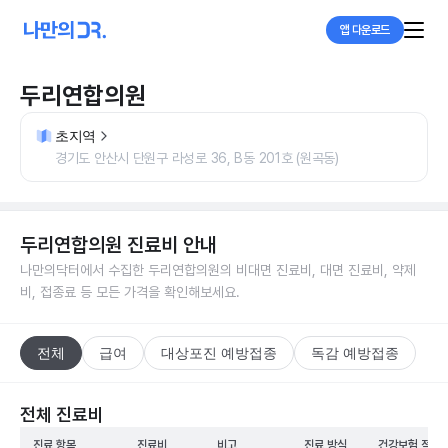
앱 다운로드
두리연합의원
초지역
경기도 안산시 단원구 라성로 36, B동 201호 (원곡동)
두리연합의원
진료비 안내
나만의닥터에서 수집한
두리연합의원
의 비대면 진료비, 대면 진료비, 약제
비, 접종료 등 모든 가격을 확인해보세요.
전체
급여
대상포진 예방접종
독감 예방접종
전체 진료비
진료 항목
진료비
비고
진료 방식
건강보험 적용