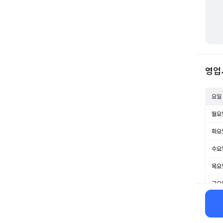
영업
요일
월요
화요
수요
목요
금요
토요
일요