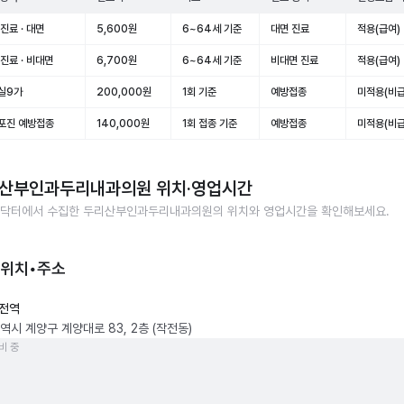
진료 · 대면
5,600원
6~64세 기준
대면 진료
적용(급여)
진료 · 비대면
6,700원
6~64세 기준
비대면 진료
적용(급여)
실9가
200,000원
1회 기준
예방접종
미적용(비급
포진 예방접종
140,000원
1회 접종 기준
예방접종
미적용(비급
산부인과두리내과의원
위치·영업시간
닥터에서 수집한
두리산부인과두리내과의원
의 위치와 영업시간을 확인해보세요.
 위치•주소
전역
역시 계양구 계양대로 83, 2층 (작전동)
비 중