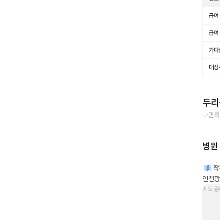
급여 
급여 
가다
대상
두리
나만의
병원
작
인천광
지도 준