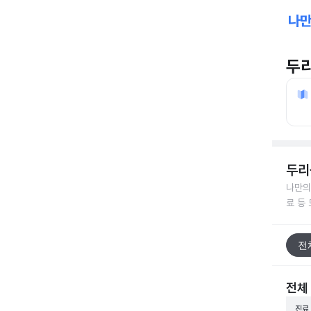
두
두리
나만의
료 등
전
전체
진료