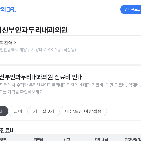
앱 다운로드
리산부인과두리내과의원
작전역
인천광역시 계양구 계양대로 83, 2층 (작전동)
산부인과두리내과의원
진료비 안내
닥터에서 수집한
두리산부인과두리내과의원
의 비대면 진료비, 대면 진료비, 약제비
 모든 가격을 확인해보세요.
체
급여
가다실 9가
대상포진 예방접종
 진료비
 항목
진료비
비고
진료 방식
건강보험 