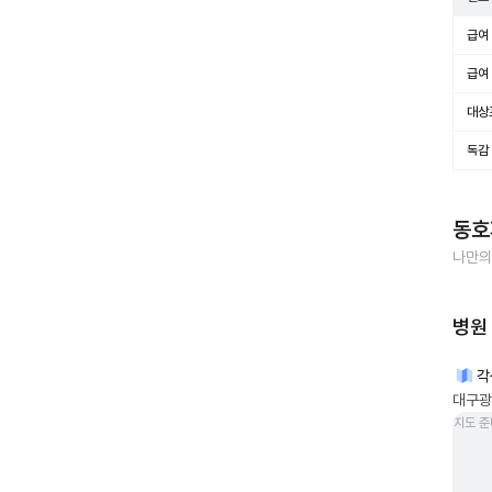
급여 
급여 
대상
독감
동호
나만의
병원
각
대구광
지도 준