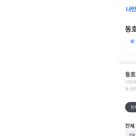
동
동호
나만의
등 모
전
전체
진료