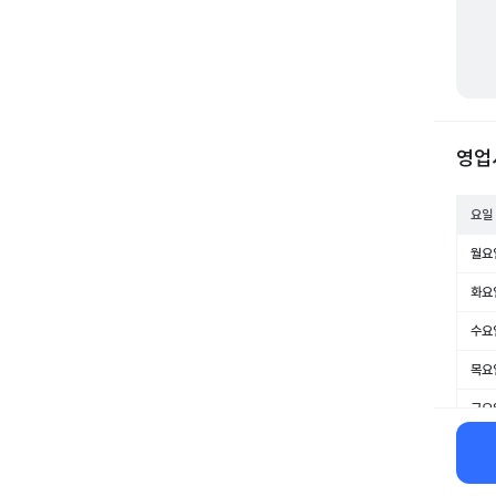
영업
요일
월요
화요
수요
목요
금요
토요
일요