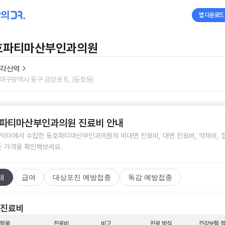
앱 다운로드
호파티마산부인과의원
각산역
대구광역시 동구 금강로 6, (동호동)
파티마산부인과의원
진료비 안내
닥터에서 수집한
동호파티마산부인과의원
의 비대면 진료비, 대면 진료비, 약제비, 
든 가격을 확인해보세요.
체
급여
대상포진 예방접종
독감 예방접종
 진료비
 항목
진료비
비고
진료 방식
건강보험 