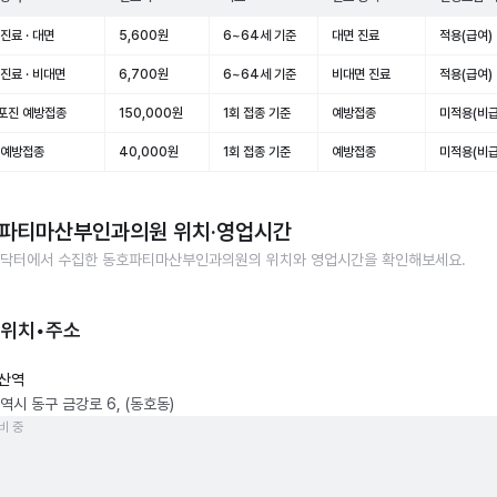
진료 · 대면
5,600원
6~64세 기준
대면 진료
적용(급여)
진료 · 비대면
6,700원
6~64세 기준
비대면 진료
적용(급여)
포진 예방접종
150,000원
1회 접종 기준
예방접종
미적용(비급
 예방접종
40,000원
1회 접종 기준
예방접종
미적용(비급
파티마산부인과의원
위치·영업시간
닥터에서 수집한
동호파티마산부인과의원
의 위치와 영업시간을 확인해보세요.
 위치•주소
산역
역시 동구 금강로 6, (동호동)
비 중