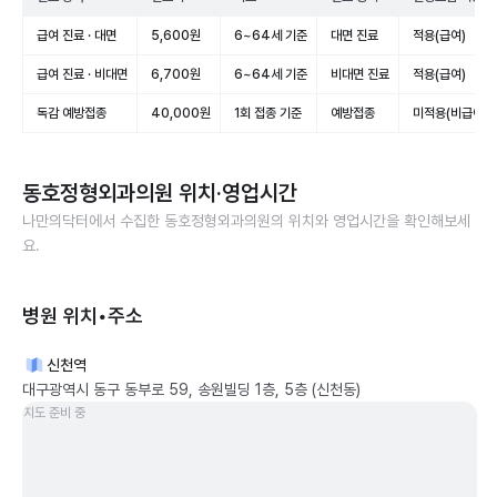
급여 진료 · 대면
5,600원
6~64세 기준
대면 진료
적용(급여)
급여 진료 · 비대면
6,700원
6~64세 기준
비대면 진료
적용(급여)
독감 예방접종
40,000원
1회 접종 기준
예방접종
미적용(비급여)
동호정형외과의원
위치·영업시간
나만의닥터에서 수집한
동호정형외과의원
의 위치와 영업시간을 확인해보세
요.
병원 위치•주소
신천역
대구광역시 동구 동부로 59, 송원빌딩 1층, 5층 (신천동)
지도 준비 중