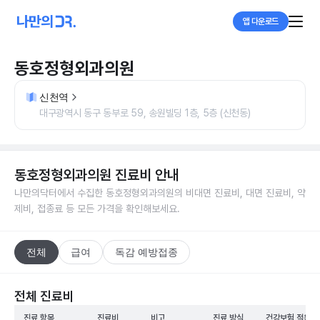
앱 다운로드
동호정형외과의원
신천역
대구광역시 동구 동부로 59, 송원빌딩 1층, 5층 (신천동)
동호정형외과의원
진료비 안내
나만의닥터에서 수집한
동호정형외과의원
의 비대면 진료비, 대면 진료비, 약
제비, 접종료 등 모든 가격을 확인해보세요.
전체
급여
독감 예방접종
전체 진료비
진료 항목
진료비
비고
진료 방식
건강보험 적용