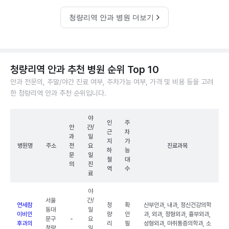
청량리역 안과 병원 더보기
청량리역 안과 추천 병원 순위 Top 10
안과 전문의, 주말/야간 진료 여부, 주차가능 여부, 가격 및 비용 등을 고려
한 청량리역 안과 추천 순위입니다.
야
인
주
안
간/
근
차
과
일
지
가
병원명
주소
전
요
진료과목
하
능
문
일
철
대
의
진
역
수
료
야
서울
간/
연세참
청
확
산부인과, 내과, 정신건강의학
동대
일
이비인
량
인
과, 외과, 정형외과, 흉부외과,
문구
-
요
후과의
리
필
성형외과, 마취통증의학과, 소
청량
일