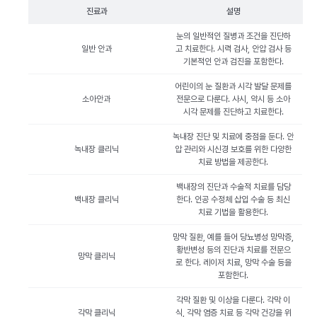
진료과
설명
눈의 일반적인 질병과 조건을 진단하
일반 안과
고 치료한다. 시력 검사, 안압 검사 등
기본적인 안과 검진을 포함한다.
어린이의 눈 질환과 시각 발달 문제를
소아안과
전문으로 다룬다. 사시, 약시 등 소아
시각 문제를 진단하고 치료한다.
녹내장 진단 및 치료에 중점을 둔다. 안
녹내장 클리닉
압 관리와 시신경 보호를 위한 다양한
치료 방법을 제공한다.
백내장의 진단과 수술적 치료를 담당
백내장 클리닉
한다. 인공 수정체 삽입 수술 등 최신
치료 기법을 활용한다.
망막 질환, 예를 들어 당뇨병성 망막증,
황반변성 등의 진단과 치료를 전문으
망막 클리닉
로 한다. 레이저 치료, 망막 수술 등을
포함한다.
각막 질환 및 이상을 다룬다. 각막 이
각막 클리닉
식, 각막 염증 치료 등 각막 건강을 위