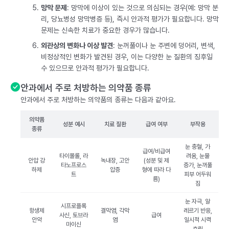
망막 문제
: 망막에 이상이 있는 것으로 의심되는 경우(예: 망막 분
리, 당뇨병성 망막병증 등), 즉시 안과적 평가가 필요합니다. 망막
문제는 신속한 치료가 중요한 경우가 많습니다.
외관상의 변화나 이상 발견
: 눈꺼풀이나 눈 주변에 덩어리, 변색,
비정상적인 변화가 발견된 경우, 이는 다양한 눈 질환의 징후일
수 있으므로 안과적 평가가 필요합니다.
안과에서 주로 처방하는 의약품 종류
안과에서 주로 처방하는 의약품의 종류는 다음과 같아요.
의약품
성분 예시
치료 질환
급여 여부
부작용
종류
눈 충혈, 가
급여/비급여
타이몰롤, 라
려움, 눈물
안압 강
녹내장, 고안
(성분 및 제
타노프로스
증가, 눈꺼풀
하제
압증
형에 따라 다
트
피부 어두워
름)
짐
눈 자극, 알
시프로플록
항생제
결막염, 각막
레르기 반응,
사신, 토브라
급여
안약
염
일시적 시력
마이신