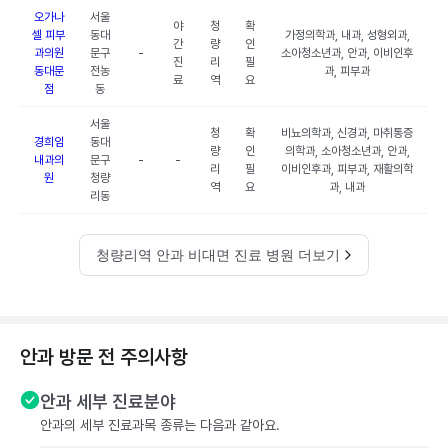
오가나
서울
야
청
확
셀 피부
동대
가정의학과, 내과, 성형외과,
간
량
인
과의원
문구
-
소아청소년과, 안과, 이비인후
진
리
필
동대문
전농
과, 피부과
료
역
요
점
동
서울
청
확
비뇨의학과, 신경과, 마취통증
경희임
동대
량
인
의학과, 소아청소년과, 안과,
내과의
문구
-
-
리
필
이비인후과, 피부과, 재활의학
원
청량
역
요
과, 내과
리동
청량리역 안과 비대면 진료 병원 더보기
안과 방문 전 주의사항
안과 세부 진료분야
안과의 세부 진료과목 종류는 다음과 같아요.