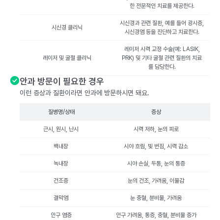
한 전문적인 치료를 제공한다.
시신경과 관련 질환, 예를 들어 광시증,
시신경 클리닉
시신경염 등을 진단하고 치료한다.
레이저 시력 교정 수술(예: LASIK,
레이저 및 굴절 클리닉
PRK) 및 기타 굴절 관련 질환의 치료
를 담당한다.
안과 방문이 필요한 경우
이런 증상과 질환이라면 안과에 방문하시면 돼요.
질병명/상태
증상
근시, 원시, 난시
시력 저하, 눈의 피로
백내장
시야 흐림, 빛 번짐, 시력 감소
녹내장
시야 손실, 두통, 눈의 통증
건조증
눈의 건조, 가려움, 이물감
결막염
눈 충혈, 분비물, 가려움
안구 염증
안구 가려움, 통증, 충혈, 분비물 증가