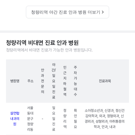
청량리역 야간 진료 안과 병원 더보기
청량리역 비대면 진료 안과 병원
청량리역에서 비대면 진료가 가능한 안과 병원입니다.
야
인
주
안
간/
근
차
과
일
지
가
병원명
주소
전
요
진료과목
하
능
문
일
철
대
의
진
역
수
료
서울
일
청
확
소아청소년과, 신경과, 정신건
설연합
동대
요
량
인
강의학과, 외과, 정형외과, 신
내과의
문구
-
일
리
필
경외과, 성형외과, 마취통증의
원
청량
진
역
요
학과, 안과, 내과
리동
료