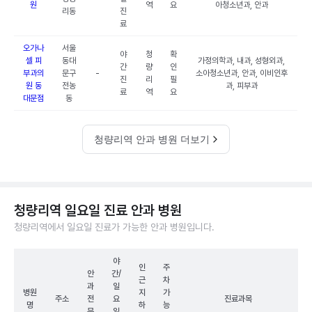
원
역
요
아청소년과, 안과
리동
진
료
오가나
서울
야
청
확
셀 피
동대
가정의학과, 내과, 성형외과,
간
량
인
부과의
문구
-
소아청소년과, 안과, 이비인후
진
리
필
원 동
전농
과, 피부과
료
역
요
대문점
동
청량리역 안과 병원 더보기
청량리역 일요일 진료 안과 병원
청량리역에서 일요일 진료가 가능한 안과 병원입니다.
야
인
주
안
간/
근
차
과
일
병원
지
가
주소
전
요
진료과목
명
하
능
문
일