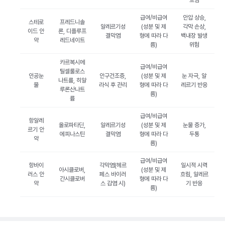
흐림
급여/비급여
안압 상승,
스테로
프레드니솔
알레르기성
(성분 및 제
각막 손상,
이드 안
론, 디플루프
결막염
형에 따라 다
백내장 발생
약
레드네이트
름)
위험
카르복시메
급여/비급여
틸셀룰로스
인공눈
안구건조증,
(성분 및 제
눈 자극, 알
나트륨, 히알
물
라식 후 관리
형에 따라 다
레르기 반응
루론산나트
름)
륨
급여/비급여
항알레
올로파타딘,
알레르기성
(성분 및 제
눈물 증가,
르기 안
에피나스틴
결막염
형에 따라 다
두통
약
름)
급여/비급여
항바이
각막염(헤르
일시적 시력
아시클로버,
(성분 및 제
러스 안
페스 바이러
흐림, 알레르
간시클로버
형에 따라 다
약
스 감염 시)
기 반응
름)