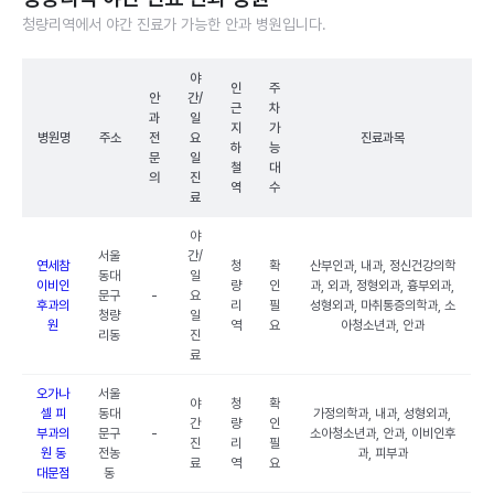
청량리역에서 야간 진료가 가능한 안과 병원입니다.
야
인
주
안
간/
근
차
과
일
지
가
병원명
주소
전
요
진료과목
하
능
문
일
철
대
의
진
역
수
료
야
서울
간/
연세참
청
확
산부인과, 내과, 정신건강의학
동대
일
이비인
량
인
과, 외과, 정형외과, 흉부외과,
문구
-
요
후과의
리
필
성형외과, 마취통증의학과, 소
청량
일
원
역
요
아청소년과, 안과
리동
진
료
오가나
서울
야
청
확
셀 피
동대
가정의학과, 내과, 성형외과,
간
량
인
부과의
문구
-
소아청소년과, 안과, 이비인후
진
리
필
원 동
전농
과, 피부과
료
역
요
대문점
동