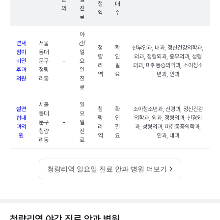
철
대
의
진
역
수
료
야
연세
서울
간/
청
확
산부인과, 내과, 정신건강의학과,
참이
동대
일
량
인
외과, 정형외과, 흉부외과, 성형
비인
문구
-
요
리
필
외과, 마취통증의학과, 소아청소
후과
청량
일
역
요
년과, 안과
의원
리동
진
료
서울
일
설연
청
확
소아청소년과, 신경과, 정신건강
동대
요
합내
량
인
의학과, 외과, 정형외과, 신경외
문구
-
일
과의
리
필
과, 성형외과, 마취통증의학과,
청량
진
원
역
요
안과, 내과
리동
료
청량리역 일요일 진료 안과 병원 더보기
청량리역 야간 진료 안과 병원