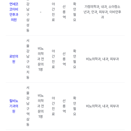
연세코
강
야
확
선
가정의학과, 내과, 소아청소
코이비
남
간
인
-
릉
년과, 안과, 피부과, 이비인후
인후과
구
진
필
역
과
의원
삼
료
요
성
동
서
울
비뇨
강
야
확
의학
선
로빈의
남
간
인
과 전
릉
비뇨의학과, 내과, 피부과
원
구
진
필
문의
역
대
료
요
1명
치
동
서
울
비뇨
강
야
확
힐비뇨
의학
선
남
간
인
기과의
과 전
릉
비뇨의학과, 내과, 피부과
구
진
필
원
문의
역
역
료
요
1명
삼
동