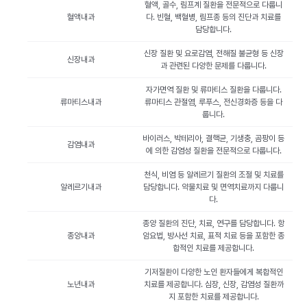
혈액, 골수, 림프계 질환을 전문적으로 다룹니
혈액내과
다. 빈혈, 백혈병, 림프종 등의 진단과 치료를
담당합니다.
신장 질환 및 요로감염, 전해질 불균형 등 신장
신장내과
과 관련된 다양한 문제를 다룹니다.
자가면역 질환 및 류마티스 질환을 다룹니다.
류마티스내과
류마티스 관절염, 루푸스, 전신경화증 등을 다
룹니다.
바이러스, 박테리아, 결핵균, 기생충, 곰팡이 등
감염내과
에 의한 감염성 질환을 전문적으로 다룹니다.
천식, 비염 등 알레르기 질환의 조절 및 치료를
알레르기내과
담당합니다. 약물치료 및 면역치료까지 다룹니
다.
종양 질환의 진단, 치료, 연구를 담당합니다. 항
종양내과
암요법, 방사선 치료, 표적 치료 등을 포함한 종
합적인 치료를 제공합니다.
기저질환이 다양한 노인 환자들에게 복합적인
노년내과
치료를 제공합니다. 심장, 신장, 감염성 질환까
지 포함한 치료를 제공합니다.