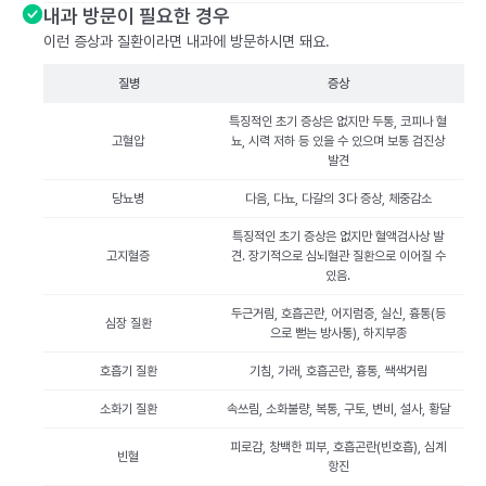
내과 방문이 필요한 경우
이런 증상과 질환이라면 내과에 방문하시면 돼요.
질병
증상
특징적인 초기 증상은 없지만 두통, 코피나 혈
고혈압
뇨, 시력 저하 등 있을 수 있으며 보통 검진상
발견
당뇨병
다음, 다뇨, 다갈의 3다 증상, 체중감소
특징적인 초기 증상은 없지만 혈액검사상 발
고지혈증
견. 장기적으로 심뇌혈관 질환으로 이어질 수
있음.
두근거림, 호흡곤란, 어지럼증, 실신, 흉통(등
심장 질환
으로 뻗는 방사통), 하지부종
호흡기 질환
기침, 가래, 호흡곤란, 흉통, 쌕색거림
소화기 질환
속쓰림, 소화불량, 복통, 구토, 변비, 설사, 황달
피로감, 창백한 피부, 호흡곤란(빈호흡), 심계
빈혈
항진