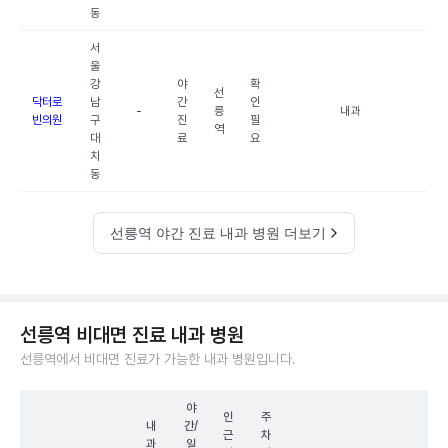
동
서
울
강
야
확
선
닥터로
남
간
인
-
릉
내과
빈의원
구
진
필
역
대
료
요
치
동
선릉역 야간 진료 내과 병원 더보기
선릉역 비대면 진료 내과 병원
선릉역에서 비대면 진료가 가능한 내과 병원입니다.
야
인
주
내
간/
근
차
과
일