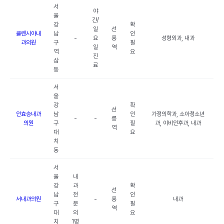
서
야
울
간/
강
확
일
선
클렌시아내
남
인
-
요
릉
성형외과, 내과
과의원
구
필
일
역
역
요
진
삼
료
동
서
울
강
확
선
안효승내과
남
인
가정의학과, 소아청소년
-
-
릉
의원
구
필
과, 이비인후과, 내과
역
대
요
치
동
서
울
내
강
과
확
선
남
전
인
서내과의원
-
릉
내과
구
문
필
역
대
의
요
치
1명