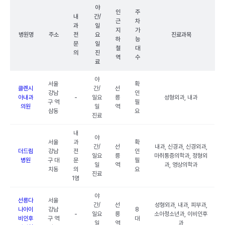
야
인
주
내
간/
근
차
과
일
지
가
병원명
주소
전
요
진료과목
하
능
문
일
철
대
의
진
역
수
료
야
서울
확
클렌시
간/
선
강남
인
아내과
-
일요
릉
성형외과, 내과
구 역
필
의원
일
역
삼동
요
진료
내
야
서울
과
확
간/
선
내과, 신경과, 신경외과,
더드림
강남
전
인
일요
릉
마취통증의학과, 정형외
병원
구 대
문
필
일
역
과, 영상의학과
치동
의
요
진료
1명
야
선릉다
서울
간/
선
성형외과, 내과, 피부과,
나아이
강남
8
-
일요
릉
소아청소년과, 이비인후
비인후
구 역
대
일
역
과