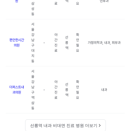
원
역
인후과
삼
료
요
성
동
서
울
강
야
확
선
편안한시간
남
간
인
-
릉
가정의학과, 내과, 피부과
의원
구
진
필
역
대
료
요
치
동
서
울
강
야
확
선
더퍼스트내
남
간
인
-
릉
내과
과의원
구
진
필
역
역
료
요
삼
동
선릉역 내과 비대면 진료 병원 더보기