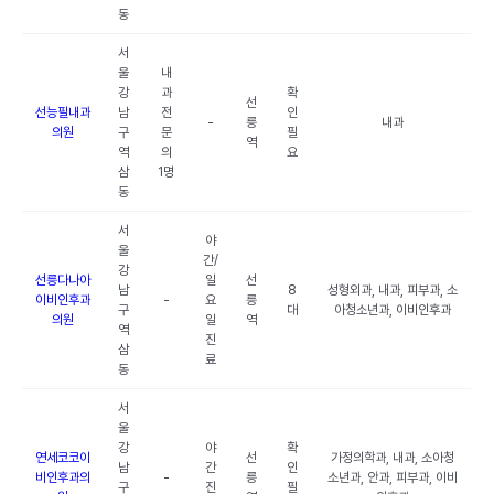
동
서
울
내
강
과
확
선
선능필내과
남
전
인
-
릉
내과
의원
구
문
필
역
역
의
요
삼
1명
동
서
야
울
간/
강
선릉다나아
일
선
남
8
성형외과, 내과, 피부과, 소
이비인후과
-
요
릉
구
대
아청소년과, 이비인후과
의원
일
역
역
진
삼
료
동
서
울
강
야
확
연세코코이
선
가정의학과, 내과, 소아청
남
간
인
비인후과의
-
릉
소년과, 안과, 피부과, 이비
구
진
필