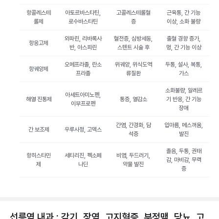
항콜레스테
아토르바스타틴,
고콜레스테롤혈
근육통, 간 기능
롤제
로수바스타틴
증
이상, 소화 불량
와파린, 리바록사
혈전증, 심방세동,
출혈 경향 증가,
항응고제
반, 아스피린
스텐트 시술 후
멍, 간 기능 이상
오메프라졸, 란소
위궤양, 위식도역
두통, 설사, 복통,
항궤양제
프라졸
류질환
가스
소화불량, 알레르
아세트아미노펜,
해열 진통제
통증, 열감소
기 반응, 간 기능
이부프로펜
장애
간염, 간경화, 담
입마름, 메스꺼움,
간 보조제
우루사정, 고덱스
석증
발진
졸음, 두통, 권태
항히스타민
세티리진, 펙소페
비염, 두드러기,
감, 마비감, 무력
제
나딘
약물 발진
증
선릉역 내과 : 감기, 장염, 고지혈증, 부정맥, 당뇨, 고