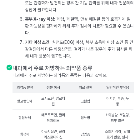
또는 간경화가 발견되는 경우 간 기능 관리를 위해 내과 전문의의
상담이 필요합니다.
흉부 X-ray 이상
: 폐렴, 폐결핵, 만성 폐질환 등의 호흡기계 질
환 가능성을 평가하기 위해 추가 검사와 치료가 필요할 수 있습니
다.
기타 이상 소견
: 심전도(ECG) 이상, 복부 초음파 이상 소견 등 건
강검진에서 다른 비정상적인 결과가 나온 경우에 추가 검사를 위
해 내과 방문이 권고됩니다.
내과에서 주로 처방하는 의약품 종류
내과에서 주로 처방하는 의약품의 종류는 다음과 같아요.
의약품 분류
성분 예시
치료 질환
일반적인 부작용
로사르탄, 암로디
어지럼, 부종, 두
항고혈압제
고혈압
핀
통
메트포르민, 글리
소화불량, 저혈당,
항당뇨제
당뇨병
메피리드
피부 발진
아목시실린, 클라
소화기 장애, 알레
항생제
감염증
리스로마이신
르기 반응, 설사