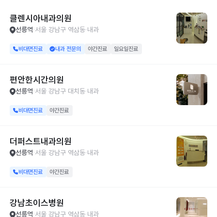
클렌시아내과의원
선릉역
서울 강남구 역삼동
내과
비대면진료
내과 전문의
야간진료
일요일진료
편안한시간의원
선릉역
서울 강남구 대치동
내과
비대면진료
야간진료
더퍼스트내과의원
선릉역
서울 강남구 역삼동
내과
비대면진료
야간진료
강남초이스병원
선릉역
서울 강남구 역삼동
내과