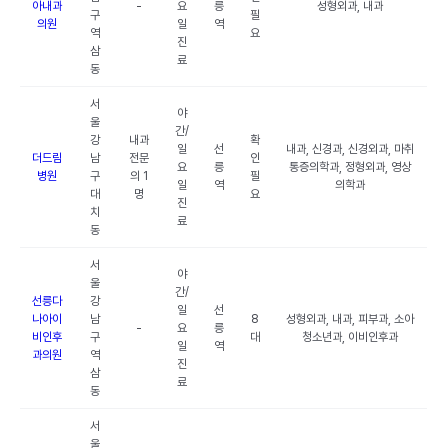
아내과
-
요
릉
성형외과, 내과
구
필
의원
일
역
역
요
진
삼
료
동
서
야
울
간/
강
내과
확
일
선
내과, 신경과, 신경외과, 마취
더드림
남
전문
인
요
릉
통증의학과, 정형외과, 영상
병원
구
의 1
필
일
역
의학과
대
명
요
진
치
료
동
서
야
울
간/
선릉다
강
일
선
나아이
남
8
성형외과, 내과, 피부과, 소아
-
요
릉
비인후
구
대
청소년과, 이비인후과
일
역
과의원
역
진
삼
료
동
서
울