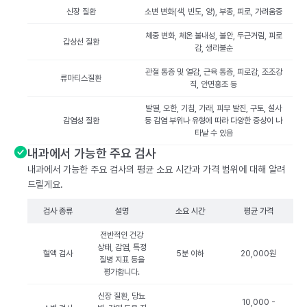
신장 질환
소변 변화(색, 빈도, 양), 부종, 피로, 가려움증
체중 변화, 체온 불내성, 불안, 두근거림, 피로
갑상선 질환
감, 생리불순
관절 통증 및 열감, 근육 통증, 피로감, 조조강
류마티스질환
직, 안면홍조 등
발열, 오한, 기침, 가래, 피부 발진, 구토, 설사
감염성 질환
등 감염 부위나 유형에 따라 다양한 증상이 나
타날 수 있음
내과에서 가능한 주요 검사
내과에서 가능한 주요 검사의 평균 소요 시간과 가격 범위에 대해 알려
드릴게요.
검사 종류
설명
소요 시간
평균 가격
전반적인 건강
상태, 감염, 특정
혈액 검사
5분 이하
20,000원
질병 지표 등을
평가합니다.
신장 질환, 당뇨
10,000 -