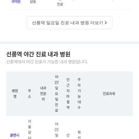
과의원
삼동
진료
선릉역 일요일 진료 내과 병원 더보기
선릉역 야간 진료 내과 병원
선릉역에서 야간 진료가 가능한 내과 병원입니다.
야
인
주
간/
근
차
내과
일
병원
주
지
가
전문
요
진료과목
명
소
하
능
의
일
철
대
진
역
수
료
서
야
울
간/
강
확
클렌시
일
선
남
인