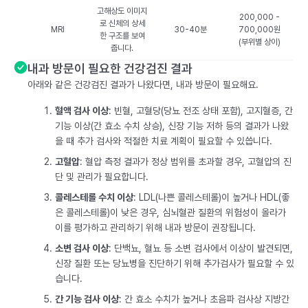
고해상도 이미지
200,000 -
로 신체의 상세
MRI
30-40분
700,000원
한 구조를 보여
(부위별 상이)
줍니다.
내과 방문이 필요한 건강검진 결과
아래와 같은 건강검진 결과가 나왔다면, 내과 방문이 필요해요.
혈액 검사 이상
: 빈혈, 고혈당(당뇨 전조 상태 포함), 고지혈증, 간
기능 이상(간 효소 수치 상승), 신장 기능 저하 등의 결과가 나왔
을 때 추가 검사와 적절한 치료 계획이 필요할 수 있씁니다.
고혈압
: 혈압 측정 결과가 정상 범위를 초과할 경우, 고혈압의 진
단 및 관리가 필요합니다.
콜레스테롤 수치 이상
: LDL(나쁜 콜레스테롤)이 높거나 HDL(좋
은 콜레스테롤)이 낮은 경우, 심뇌혈관 질환의 위험성이 올라가
이를 평가하고 관리하기 위해 내과 방문이 권장됩니다.
소변 검사 이상
: 단백뇨, 혈뇨 등 소변 검사에서 이상이 발견되면,
신장 질환 또는 당뇨병을 진단하기 위해 추가검사가 필요할 수 있
습니다.
간 기능 검사 이상
: 간 효소 수치가 높거나 초음파 검사상 지방간