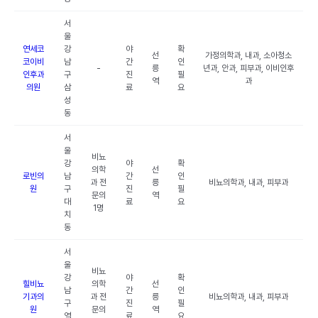
서
울
연세코
강
야
확
선
가정의학과, 내과, 소아청소
코이비
남
간
인
-
릉
년과, 안과, 피부과, 이비인후
인후과
구
진
필
역
과
의원
삼
료
요
성
동
서
울
비뇨
강
야
확
의학
선
로빈의
남
간
인
과 전
릉
비뇨의학과, 내과, 피부과
원
구
진
필
문의
역
대
료
요
1명
치
동
서
울
비뇨
강
야
확
힐비뇨
의학
선
남
간
인
기과의
과 전
릉
비뇨의학과, 내과, 피부과
구
진
필
원
문의
역
역
료
요