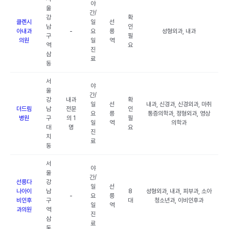
야
울
간/
강
확
클렌시
일
선
남
인
아내과
-
요
릉
성형외과, 내과
구
필
의원
일
역
역
요
진
삼
료
동
서
야
울
간/
강
내과
확
일
선
내과, 신경과, 신경외과, 마취
더드림
남
전문
인
요
릉
통증의학과, 정형외과, 영상
병원
구
의 1
필
일
역
의학과
대
명
요
진
치
료
동
서
야
울
간/
선릉다
강
일
선
나아이
남
8
성형외과, 내과, 피부과, 소아
-
요
릉
비인후
구
대
청소년과, 이비인후과
일
역
과의원
역
진
삼
료
동