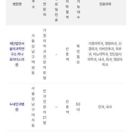
주
지
가
병원명
전
요
진료과목
소
하
능
문
일
철
대
의
진
역
수
료
가
서
정
울
의
재단법인서
가정의학과, 정형외과, 신
강
학
확
울의과학연
선
경외과, 이비인후과, 피부
남
과
인
구소 하나
-
릉
과, 비뇨의학과, 진단검사
구
전
필
로리더스의
역
의학과, 내과, 외과, 영상의
역
문
요
원
학과
삼
의
동
8
명
서
안
울
과
강
전
선
누네안과병
남
50
문
-
릉
안과, 내과
원
구
대
의
역
대
21
치
명
동