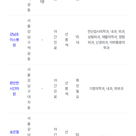
1명
삼
동
서
울
강
야
진단검사의학과, 내과, 외과,
강남초
선
남
간
15
성형외과, 재활의학과, 정형
이스병
-
릉
구
진
대
외과, 신경외과, 마취통증의
원
역
역
료
학과
삼
동
서
울
강
야
확
편안한
선
남
간
인
시간의
-
릉
가정의학과, 내과, 피부과
구
진
필
원
역
대
료
요
치
동
서
울
강
야
송은철
선
남
간
10