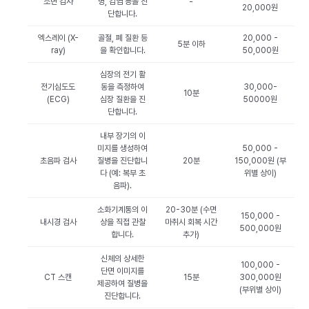
소변 검사
병, 감염 등을 진
-
20,000원
단합니다.
엑스레이 (X-
골절, 폐 질환 등
20,000 -
5분 이하
ray)
을 확인합니다.
50,000원
심장의 전기 활
전기심도도
동을 측정하여
30,000-
10분
(ECG)
심장 질환을 진
50000원
단합니다.
내부 장기의 이
미지를 생성하여
50,000 -
초음파 검사
질병을 진단합니
20분
150,000원 (부
다 (예: 복부 초
위별 상이)
음파).
소화기계통의 이
20-30분 (수면
150,000 -
내시경 검사
상을 직접 관찰
마취시 회복 시간
500,000원
합니다.
추가)
신체의 상세한
100,000 -
단면 이미지를
CT 스캔
15분
300,000원
제공하여 질병을
(부위별 상이)
진단합니다.