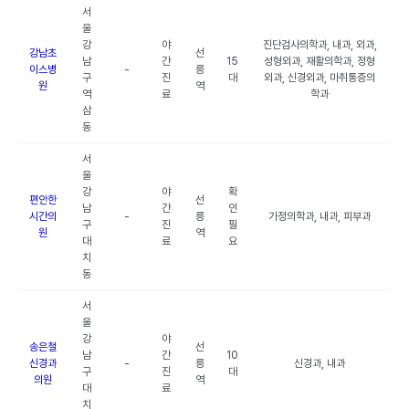
서
울
강
야
진단검사의학과, 내과, 외과,
강남초
선
남
간
15
성형외과, 재활의학과, 정형
이스병
-
릉
구
진
대
외과, 신경외과, 마취통증의
원
역
역
료
학과
삼
동
서
울
강
야
확
편안한
선
남
간
인
시간의
-
릉
가정의학과, 내과, 피부과
구
진
필
원
역
대
료
요
치
동
서
울
강
야
송은철
선
남
간
10
신경과
-
릉
신경과, 내과
구
진
대
의원
역
대
료
치