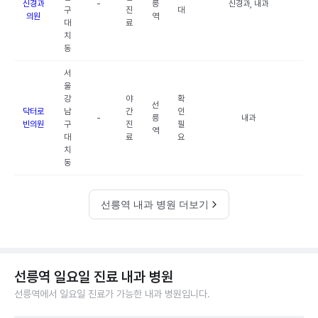
신경과
-
릉
신경과, 내과
구
진
대
의원
역
대
료
치
동
서
울
강
야
확
선
닥터로
남
간
인
-
릉
내과
빈의원
구
진
필
역
대
료
요
치
동
선릉역 내과 병원 더보기
선릉역 일요일 진료 내과 병원
선릉역에서 일요일 진료가 가능한 내과 병원입니다.