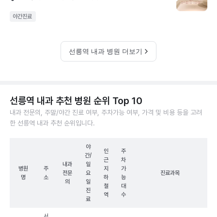
야간진료
선릉역 내과 병원 더보기
선릉역 내과 추천 병원 순위 Top 10
내과 전문의, 주말/야간 진료 여부, 주차가능 여부, 가격 및 비용 등을 고려
한 선릉역 내과 추천 순위입니다.
야
인
주
간/
근
차
내과
일
병원
주
지
가
전문
요
진료과목
명
소
하
능
의
일
철
대
진
역
수
료
서