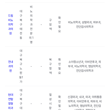
비
대
뇨
드림
구
의
확
비뇨
북
학
구
인
비뇨의학과, 성형외과, 피부과,
의학
구
과
-
암
필
진단검사의학과
과의
태
전
역
요
원
전
문
동
의 1
명
대
구
북
북
확
전내
소아청소년과, 이비인후과, 피
구
구
인
과의
-
-
부과, 비뇨의학과, 영상의학과,
노
청
필
원
진단검사의학과
원
역
요
동1
가
대
현대
구
칠
확
신경외과, 내과, 외과, 마취통증
연합
북
성
인
의학과, 이비인후과, 피부과, 비
정형
구
-
-
시
필
뇨의학과, 영상의학과, 진단검
외과
대
장