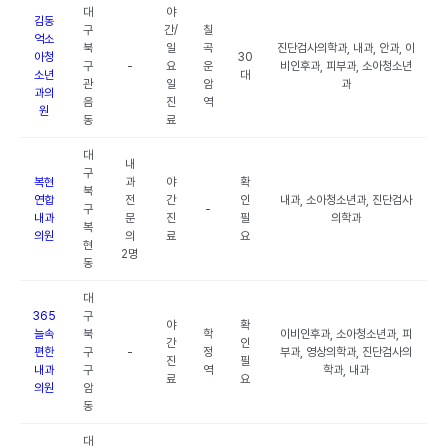
대
야
김동
구
간/
칠
억소
북
일
곡
진단검사의학과, 내과, 안과, 이
아청
30
구
-
요
운
비인후과, 피부과, 소아청소년
소년
대
관
일
암
과
과의
음
진
역
원
동
료
대
내
구
복현
과
야
확
북
연합
전
간
인
내과, 소아청소년과, 진단검사
구
-
내과
문
진
필
의학과
복
의원
의
료
요
현
2명
동
대
365
구
야
확
늘속
북
학
이비인후과, 소아청소년과, 피
간
인
편한
구
-
정
부과, 영상의학과, 진단검사의
진
필
내과
구
역
학과, 내과
료
요
의원
암
동
대