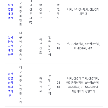
내
구
복현
과
야
확
북
연합
전
간
인
내과, 소아청소년과, 진단검사
구
-
내과
문
진
필
의학과
복
의원
의
료
요
현
2명
동
대
장시
구
칠
야
원속
북
곡
간
70
진단검사의학과, 소아청소년과,
시원
구
-
운
진
대
이비인후과, 내과
내과
관
암
료
의원
음
역
동
대
구
더편
북
팔
한연
야
내과, 신경과, 외과, 신경외과,
구
달
합정
간
28
마취통증의학과, 소아청소년과,
노
-
시
형외
진
대
영상의학과, 진단검사의학과,
원
장
과의
료
재활의학과, 정형외과
동
역
원
2
가