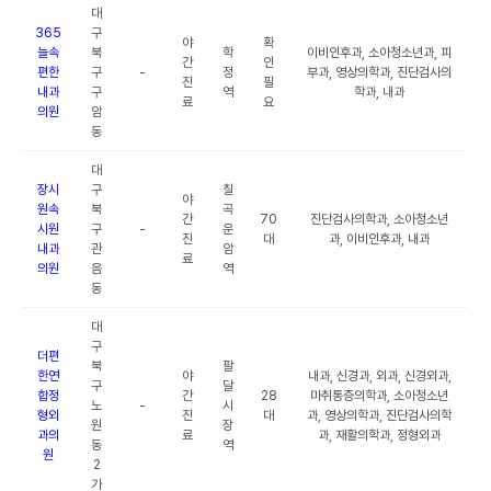
대
365
구
야
확
늘속
북
학
이비인후과, 소아청소년과, 피
간
인
편한
구
-
정
부과, 영상의학과, 진단검사의
진
필
내과
구
역
학과, 내과
료
요
의원
암
동
대
장시
구
칠
야
원속
북
곡
간
70
진단검사의학과, 소아청소년
시원
구
-
운
진
대
과, 이비인후과, 내과
내과
관
암
료
의원
음
역
동
대
구
더편
북
팔
한연
야
내과, 신경과, 외과, 신경외과,
구
달
합정
간
28
마취통증의학과, 소아청소년
노
-
시
형외
진
대
과, 영상의학과, 진단검사의학
원
장
과의
료
과, 재활의학과, 정형외과
동
역
원
2
가