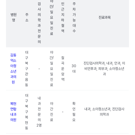
야
검
인
주
간/
사
근
차
일
병원
주
의
지
가
요
진료과목
명
소
학
하
능
일
과
철
대
진
전
역
수
료
문
의
대
야
김동
구
간/
칠
억소
북
일
곡
진단검사의학과, 내과, 안과, 이
아청
30
구
-
요
운
비인후과, 피부과, 소아청소년
소년
대
관
일
암
과
과의
음
진
역
원
동
료
대
내
구
복현
과
야
확
북
연합
전
간
인
내과, 소아청소년과, 진단검사
구
-
내과
문
진
필
의학과
복
의원
의
료
요
현
2명
동