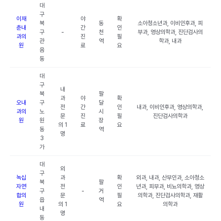
대
구
이재
야
확
북
동
소아청소년과, 이비인후과, 피
춘내
간
인
구
-
천
부과, 영상의학과, 진단검사의
과의
진
필
관
역
학과, 내과
원
료
요
음
동
대
구
내
북
팔
과
야
확
오내
구
달
전
간
인
내과, 이비인후과, 영상의학과,
과의
노
시
문
진
필
진단검사의학과
원
원
장
의 1
료
요
동
역
명
3
가
대
외
구
녹십
과
확
외과, 내과, 산부인과, 소아청소
북
팔
자연
전
인
년과, 피부과, 비뇨의학과, 영상
구
-
거
합의
문
필
의학과, 진단검사의학과, 재활
읍
역
원
의 1
요
의학과
내
명
동