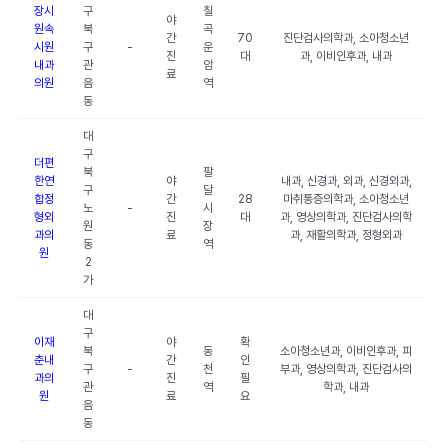
장시
구
칠
야
원속
북
곡
간
70
진단검사의학과, 소아청소년
시원
구
-
운
진
대
과, 이비인후과, 내과
내과
관
암
료
의원
음
역
동
대
구
더편
북
팔
한연
야
내과, 신경과, 외과, 신경외과,
구
달
합정
간
28
마취통증의학과, 소아청소년
노
-
시
형외
진
대
과, 영상의학과, 진단검사의학
원
장
과의
료
과, 재활의학과, 정형외과
동
역
원
2
가
대
구
이재
야
확
북
동
소아청소년과, 이비인후과, 피
춘내
간
인
구
-
천
부과, 영상의학과, 진단검사의
과의
진
필
관
역
학과, 내과
원
료
요
음
동