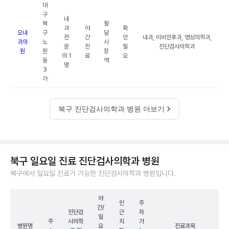
대
구
내
북
팔
과
야
확
오내
구
달
전
간
인
내과, 이비인후과, 영상의학과,
과의
노
시
문
진
필
진단검사의학과
원
원
장
의 1
료
요
동
역
명
3
가
북구 진단검사의학과 병원 더보기
북구 일요일 진료 진단검사의학과 병원
북구에서 일요일 진료가 가능한 진단검사의학과 병원입니다.
야
인
주
간/
진단검
근
차
일
주
사의학
지
가
병원명
요
진료과목