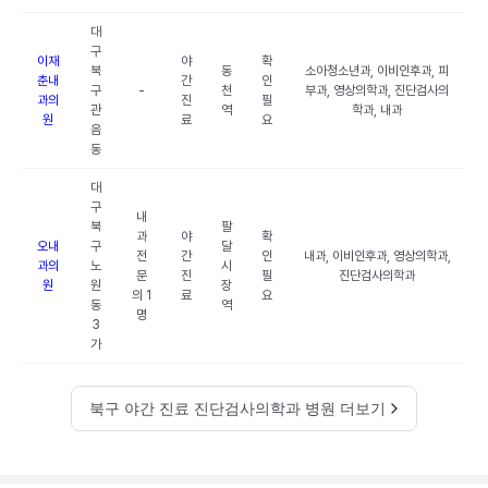
대
구
이재
야
확
북
동
소아청소년과, 이비인후과, 피
춘내
간
인
구
-
천
부과, 영상의학과, 진단검사의
과의
진
필
관
역
학과, 내과
원
료
요
음
동
대
구
내
북
팔
과
야
확
오내
구
달
전
간
인
내과, 이비인후과, 영상의학과,
과의
노
시
문
진
필
진단검사의학과
원
원
장
의 1
료
요
동
역
명
3
가
북구 야간 진료 진단검사의학과 병원 더보기