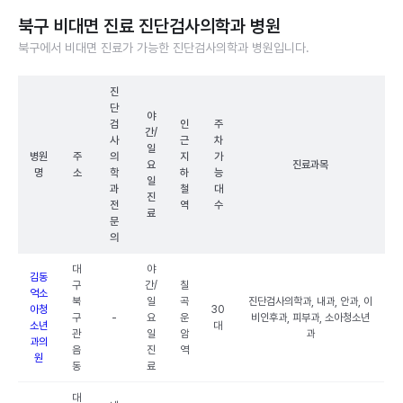
북구 비대면 진료 진단검사의학과 병원
북구에서 비대면 진료가 가능한 진단검사의학과 병원입니다.
진
단
야
검
인
주
간/
사
근
차
일
병원
주
의
지
가
요
진료과목
명
소
학
하
능
일
과
철
대
진
전
역
수
료
문
의
대
야
김동
구
간/
칠
억소
북
일
곡
진단검사의학과, 내과, 안과, 이
아청
30
구
-
요
운
비인후과, 피부과, 소아청소년
소년
대
관
일
암
과
과의
음
진
역
원
동
료
대