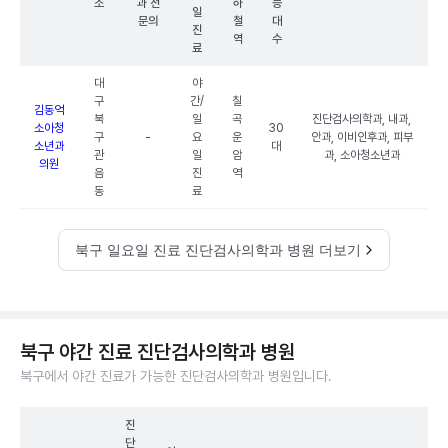
소
과 전
하
능
일
문의
철
대
진
역
수
료
대
야
구
간/
칠
김동억
북
일
곡
진단검사의학과, 내과,
소아청
30
구
-
요
운
안과, 이비인후과, 피부
소년과
대
관
일
암
과, 소아청소년과
의원
음
진
역
동
료
북구 일요일 진료 진단검사의학과 병원 더보기
북구 야간 진료 진단검사의학과 병원
북구에서 야간 진료가 가능한 진단검사의학과 병원입니다.
진
단