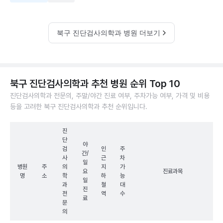
북구 진단검사의학과 병원 더보기
북구 진단검사의학과 추천 병원 순위 Top 10
진단검사의학과 전문의, 주말/야간 진료 여부, 주차가능 여부, 가격 및 비용
등을 고려한 북구 진단검사의학과 추천 순위입니다.
진
단
야
검
인
주
간/
사
근
차
일
병원
주
의
지
가
요
진료과목
명
소
학
하
능
일
과
철
대
진
전
역
수
료
문
의