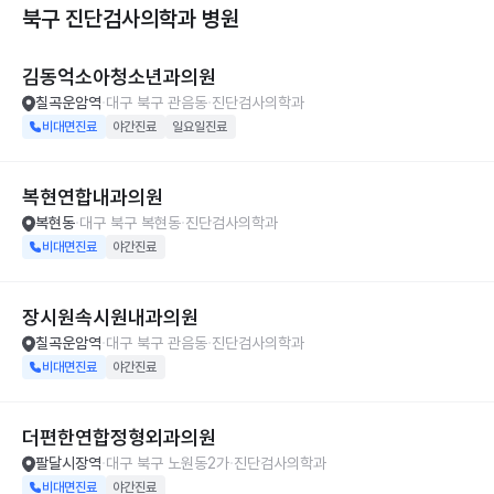
북구 진단검사의학과
병원
김동억소아청소년과의원
칠곡운암역
대구 북구 관음동
진단검사의학과
비대면진료
야간진료
일요일진료
복현연합내과의원
복현동
대구 북구 복현동
진단검사의학과
비대면진료
야간진료
장시원속시원내과의원
칠곡운암역
대구 북구 관음동
진단검사의학과
비대면진료
야간진료
더편한연합정형외과의원
팔달시장역
대구 북구 노원동2가
진단검사의학과
비대면진료
야간진료