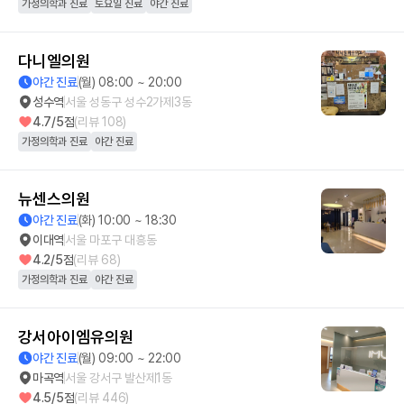
가정의학과 진료
토요일 진료
야간 진료
다니엘의원
야간 진료
(월) 08:00 ~ 20:00
성수역
서울 성동구 성수2가제3동
4.7
/5점
(리뷰
108
)
가정의학과 진료
야간 진료
뉴센스의원
야간 진료
(화) 10:00 ~ 18:30
이대역
서울 마포구 대흥동
4.2
/5점
(리뷰
68
)
가정의학과 진료
야간 진료
강서아이엠유의원
야간 진료
(월) 09:00 ~ 22:00
마곡역
서울 강서구 발산제1동
4.5
/5점
(리뷰
446
)