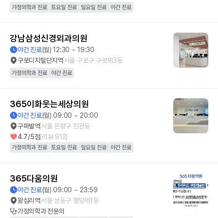
가정의학과 진료
토요일 진료
일요일 진료
야간 진료
강남삼성신경외과의원
야간 진료
(월) 12:30 ~ 19:30
구로디지털단지역
서울 구로구 구로제3동
가정의학과 진료
야간 진료
365이화웃는세상의원
야간 진료
(월) 09:00 ~ 20:00
구파발역
서울 은평구 진관동
4.7
/5점
(리뷰
912
)
가정의학과 진료
토요일 진료
일요일 진료
야간 진료
365다움의원
야간 진료
(월) 09:00 ~ 23:59
왕십리역
서울 성동구 행당제1동
가정의학과
전문의