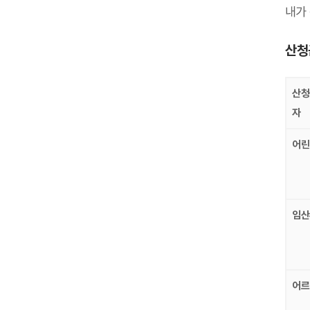
내가
산청
산청
자
어린
임산
어르