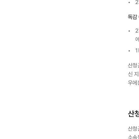
2
독감 
2
에
1
산청
신 
우에
산청
산청
소속