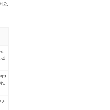
세요.
5년
25년
 확인
확인
전 출