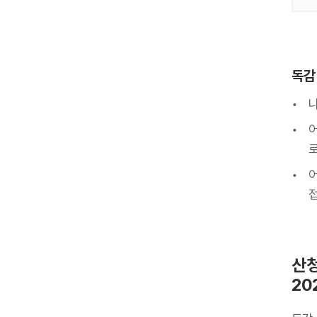
독감
어
로
어
산청
20