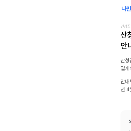
건강꿀
산
안내
산청군
릴게
안내드
년 