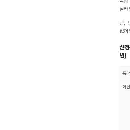
독감
달라
단, 
없어
산청
년)
독감
어린