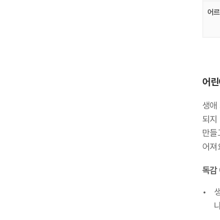
어르
어린
생애
되지
만들고
어져
독감 
나