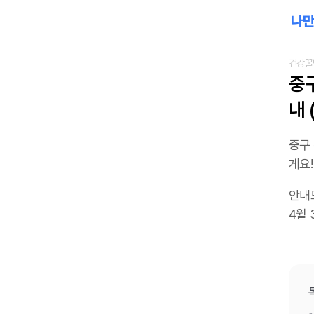
건강꿀
중
내 
중구 
게요!
안내드
4월