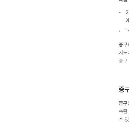
2
에
1
중구
지도
중구
중구
중구
속된
수 있