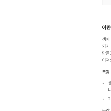
어린
생애
되지
만들고
어져
독감 
나
2
독감 