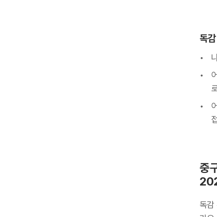
독감
어
로
어
중구
20
독감