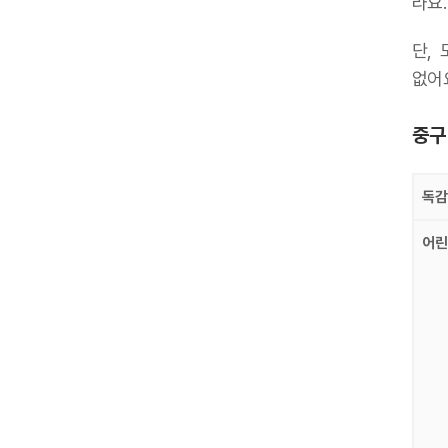
라요
단, 
없어
중구
독감
어린