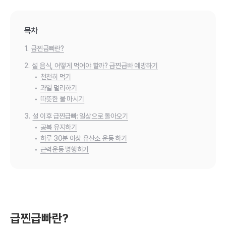
목차
1.
급찐급빠란?
2.
설 음식, 어떻게 먹어야 할까? 급찐급빠 예방하기
•
천천히 먹기
•
과일 멀리하기
•
따뜻한 물 마시기
3.
설 이후 급찐급빠: 일상으로 돌아오기
•
공복 유지하기
•
하루 30분 이상 유산소 운동 하기
•
근력운동 병행하기
급찐급빠란?