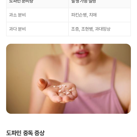
도파민 분비량
발생 가능 질병
과소 분비
파킨슨병, 치매
과다 분비
조증, 조현병, 과대망상
도파민 중독 증상