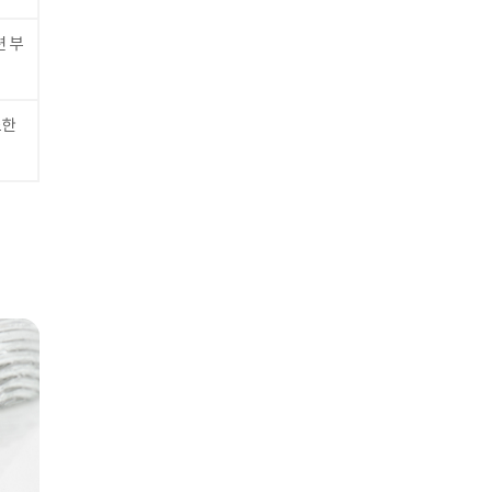
련 부
도한