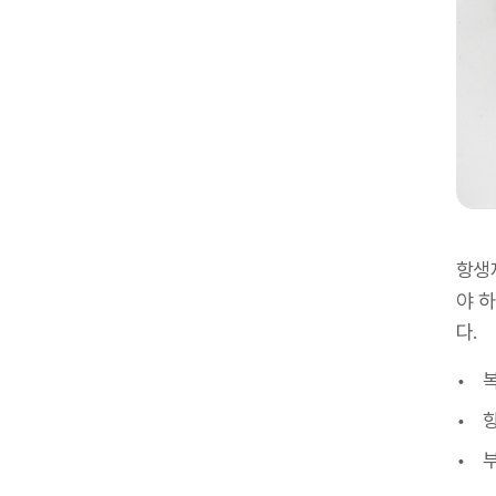
항생
야 하
다.