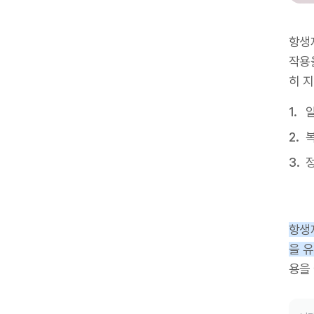
항생
작용
히 
항생
을 
용을