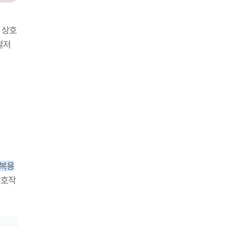
 상호
철저
 복용
상호작