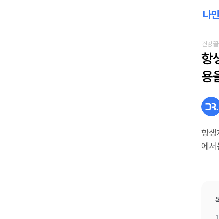
건강꿀
항
용
항생
에서
1