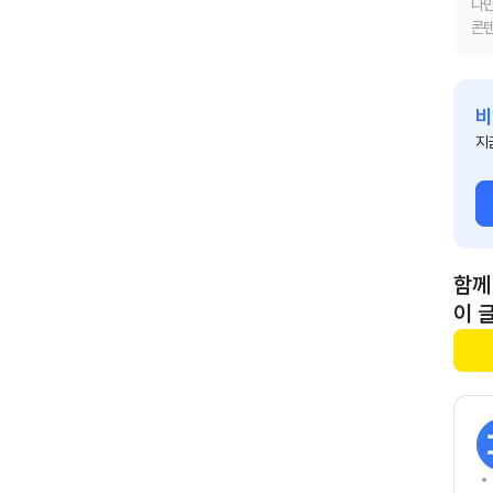
나만
콘텐
비
지
함께
이 