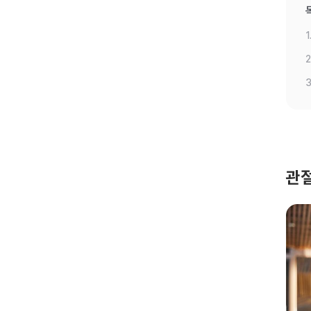
1
2
3
관절