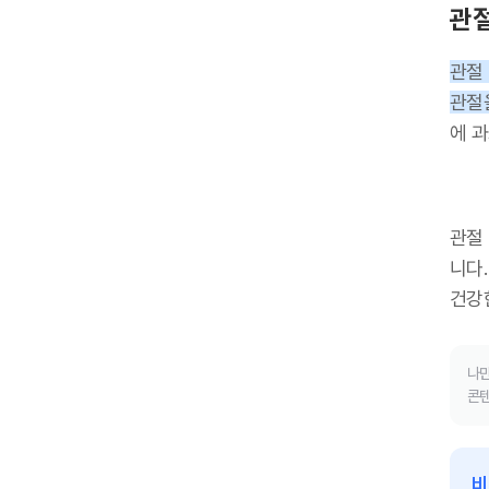
관절
관절
관절
에 
관절
니다.
건강
나만
콘텐
비