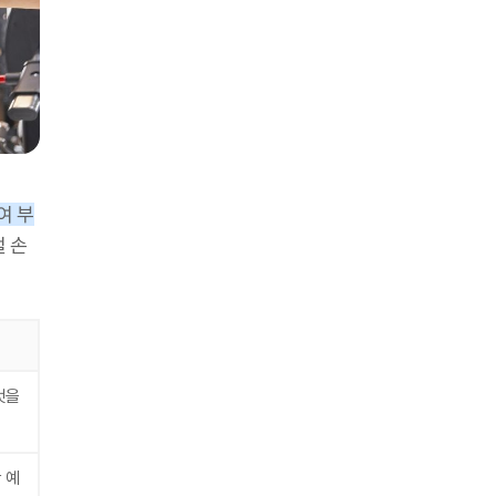
여 부
 손
것을
 예