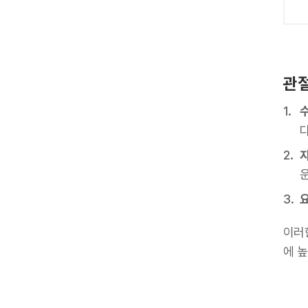
관절
다
이러
에 