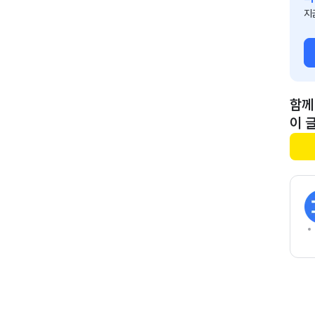
지
함께
이 