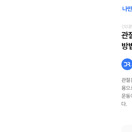
건강꿀
관절
방
관절
용으
운동
다.