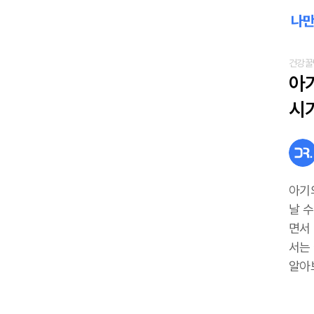
건강꿀
아기
시
아기
날 
면서
서는
알아