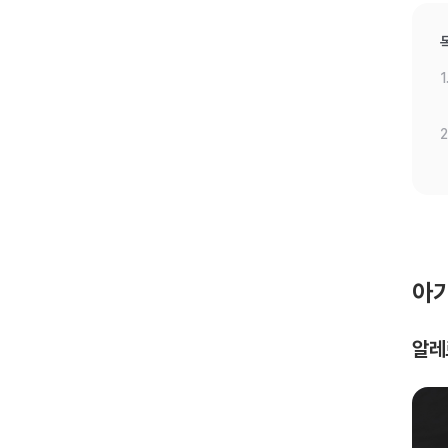
1
2
아기
알레