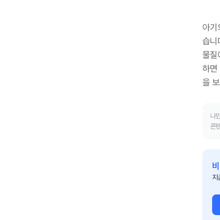
아기
습니
물질
하면
을 
나만
콘텐
비
지