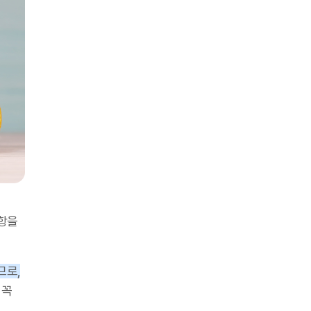
항을
므로,
 꼭