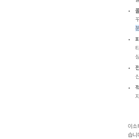
이소
습니