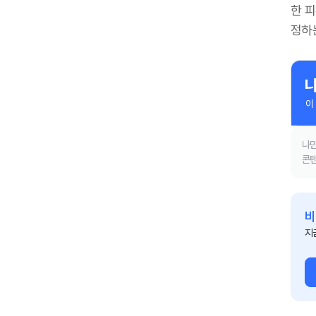
한 
정하
이
나만
콘텐
비
지