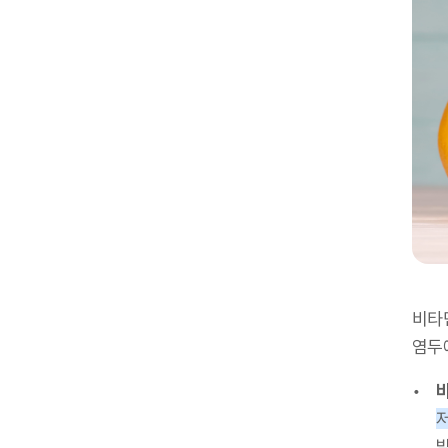
비타
염두