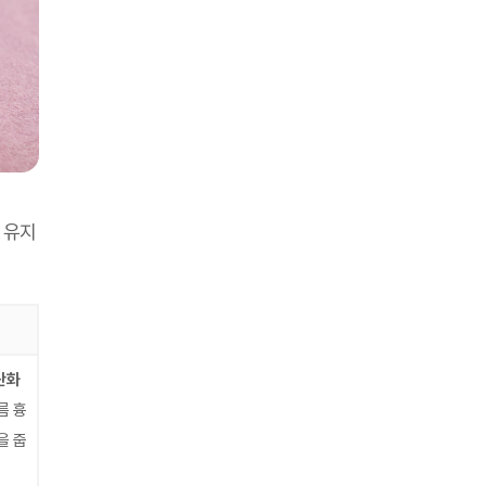
 유지
산화
름 흉
을 줍