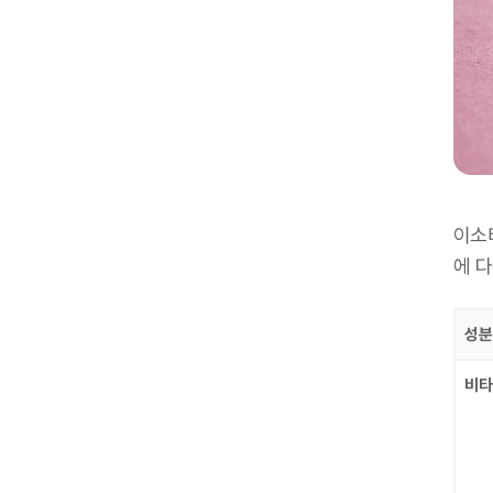
이소
에 
성분
비타