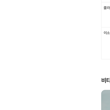
콜라
이소
비타