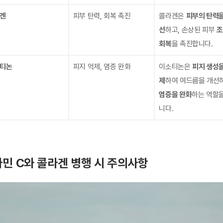
겐
피부 탄력, 회복 촉진
콜라겐은
피부의 탄력을
선
하고, 손상된 피부
조
회복
을 촉진합니다.
티논
피지 억제, 염증 완화
이소티논은
피지 생성을
제
하여 여드름을 개선
염증을 완화
하는 역할을
니다.
민 C와 콜라겐 병행 시 주의사항