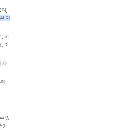
으며,
은 저
, 비
, 이
 자
부에
수 있
 건강