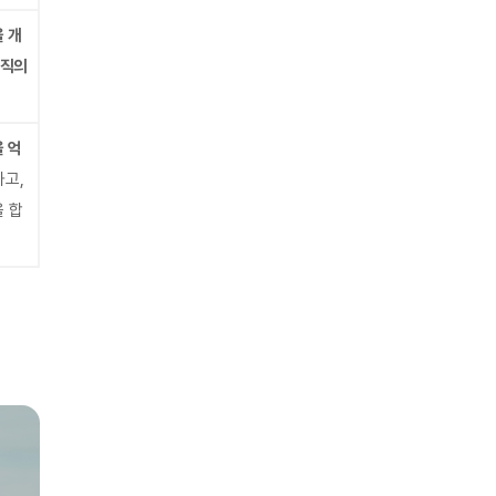
 개
직의
 억
하고,
 합