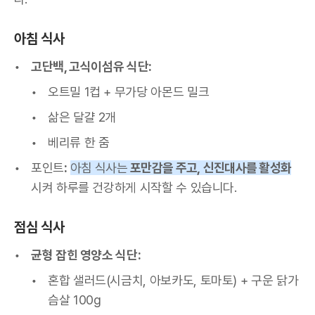
아침 식사
고단백, 고식이섬유 식단:
오트밀 1컵 + 무가당 아몬드 밀크
삶은 달걀 2개
베리류 한 줌
포인트
:
아침 식사는
포만감을 주고,
신진대사를 활성화
시켜 하루를 건강하게 시작할 수 있습니다.
점심 식사
균형 잡힌 영양소 식단:
혼합 샐러드(시금치, 아보카도, 토마토) + 구운 닭가
슴살 100g