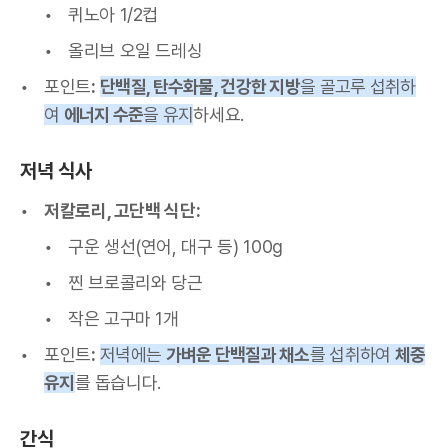
퀴노아 1/2컵
올리브 오일 드레싱
포인트
:
단백질, 탄수화물, 건강한 지방
을 골고루 섭취하
여
에너지 수준
을 유지
하세요.
저녁 식사
저칼로리, 고단백 식단:
구운 생선(연어, 대구 등) 100g
찐 브로콜리와 당근
작은 고구마 1개
포인트
:
저녁에는
가벼운 단백질과 채소
를 섭취하여
체중
유지
를 돕습니다.
간식