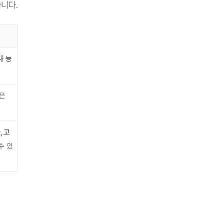
니다.
사
등
같은
, 고
수 있