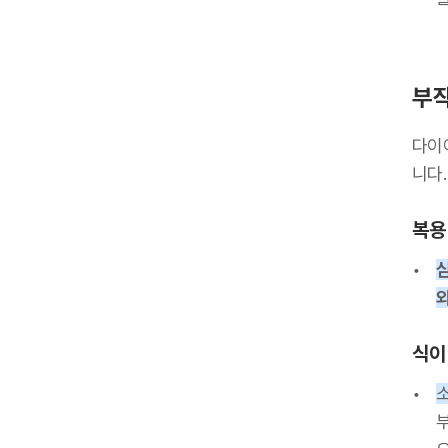
부작
다이
니다.
복용
식이