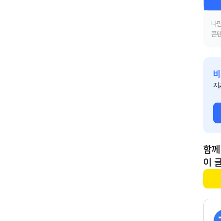
나만
콘텐
비
지
함께
이 