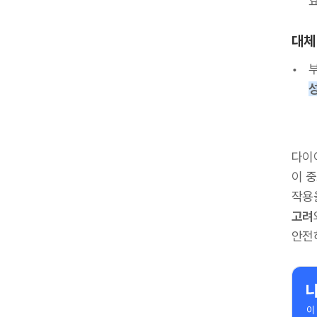
요
대체
다이
이 
작용
고려
안전
이