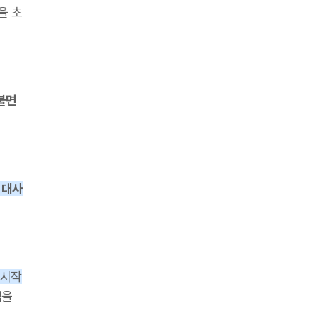
을 초
불면
의
대사
 시작
험을