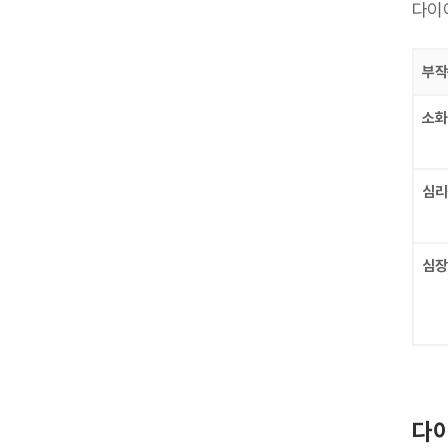
다이
부작
소화
심리
심장
다이