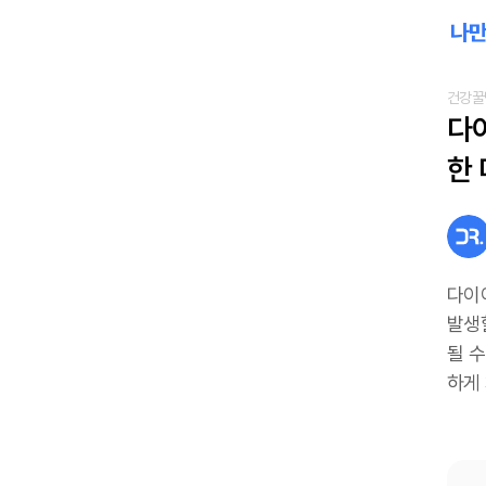
건강꿀
다
한
다이
발생
될 
하게