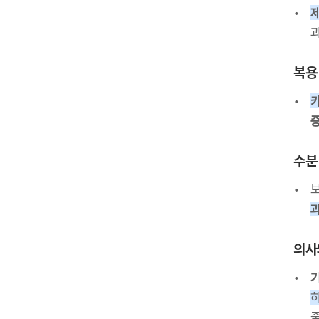
복용
수분
의사