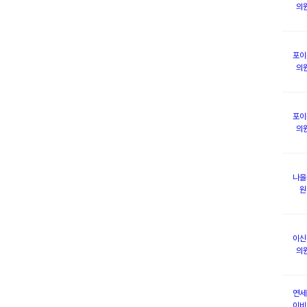
의
포이
의
포이
의
나을
원
이신
의
연세
이비