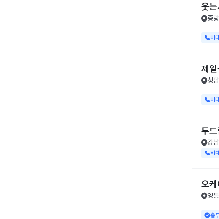
웃는
중랑
비
제일
청담
비
두드
강남
비
오케
영등
흉