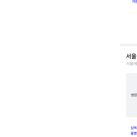
의
서울
서울에
병원
삼육
울병