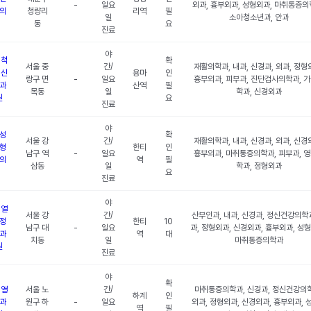
-
일요
외과, 흉부외과, 성형외과, 마취통증의
의
청량리
리역
필
일
소아청소년과, 안과
동
요
진료
야
 척
확
서울 중
간/
재활의학과, 내과, 신경과, 외과, 정형
 신
용마
인
랑구 면
-
일요
흉부외과, 피부과, 진단검사의학과, 
과
산역
필
목동
일
학과, 신경외과
원
요
진료
야
성
확
서울 강
간/
재활의학과, 내과, 신경과, 외과, 신경
형
한티
인
남구 역
-
일요
흉부외과, 마취통증의학과, 피부과, 
의
역
필
삼동
일
학과, 정형외과
요
진료
야
5열
서울 강
간/
산부인과, 내과, 신경과, 정신건강의학과
정
한티
10
남구 대
-
일요
과, 정형외과, 신경외과, 흉부외과, 성
과
역
대
치동
일
마취통증의학과
원
진료
야
확
5열
서울 노
간/
마취통증의학과, 신경과, 정신건강의
하계
인
과
원구 하
-
일요
외과, 정형외과, 신경외과, 흉부외과, 
역
필