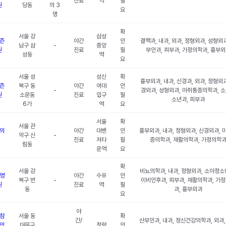
진료
역
필
원
당동
의 3
요
명
확
서울 강
삼성
즌
야간
인
결핵과, 내과, 외과, 정형외과, 성형외과
남구 삼
-
중앙
원
진료
필
부인과, 피부과, 가정의학과, 흉부
성동
역
요
서울 성
성신
확
흉부외과, 내과, 신경과, 외과, 정형외과
즌
북구 동
야간
여대
인
-
경외과, 성형외과, 마취통증의학과, 
원
소문동
진료
입구
필
소년과, 피부과
6가
역
요
서울
확
서울 관
의
야간
대벤
인
흉부외과, 내과, 정형외과, 신경외과, 
악구 신
-
진료
처타
필
증의학과, 재활의학과, 가정의학
림동
운역
요
확
서울 강
비뇨의학과, 내과, 정형외과, 소아청소
영
야간
수유
인
북구 번
-
이비인후과, 피부과, 재활의학과, 가
원
진료
역
필
동
과, 흉부외과
요
야
참
서울 동
확
간/
산부인과, 내과, 정신건강의학과, 외과,
인
대문구
청량
인