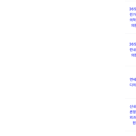
36
린가
의학
의
36
린내
의
연세
디의
신내
른정
외과
원