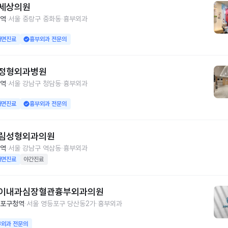
세상의원
역
서울 중랑구 중화동
흉부외과
대면진료
흉부외과 전문의
정형외과병원
역
서울 강남구 청담동
흉부외과
대면진료
흉부외과 전문의
림성형외과의원
역
서울 강남구 역삼동
흉부외과
대면진료
야간진료
이내과심장혈관흉부외과의원
포구청역
서울 영등포구 당산동2가
흉부외과
부외과 전문의