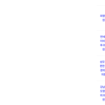
희명
원
연세
이비
후과
원
성모
편한
경외
의
강남
모정
외과
원