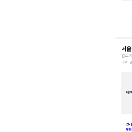
서울
흉부외
추천 
병원
연세
부외