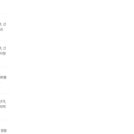
, 산
외과
, 신
소아청
마취통
과
년과,
정의학
 정형