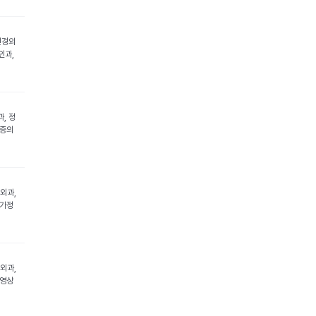
신경외
인과,
, 정
통증의
형외과,
 가정
경외과,
 영상