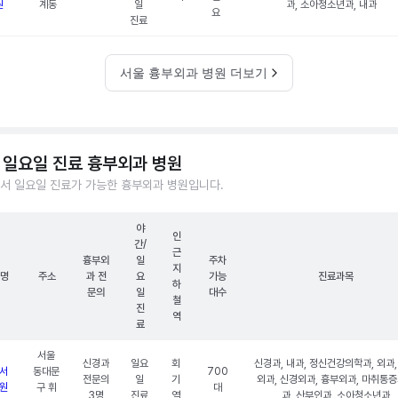
원
계동
일
과, 소아청소년과, 내과
요
진료
서울 흉부외과 병원 더보기
 일요일 진료 흉부외과 병원
서 일요일 진료가 가능한 흉부외과 병원입니다.
야
인
간/
근
흉부외
일
주차
지
명
주소
과 전
요
가능
진료과목
하
문의
일
대수
철
진
역
료
서울
신경과
일요
회
신경과, 내과, 정신건강의학과, 외과,
서
동대문
700
전문의
일
기
외과, 신경외과, 흉부외과, 마취통
원
구 휘
대
3명
진료
역
과, 산부인과, 소아청소년과