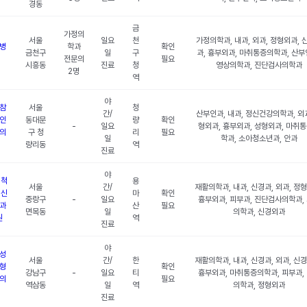
경동
금
가정의
서울
일요
천
가정의학과, 내과, 외과, 정형외과, 
병
학과
확인
금천구
일
구
과, 흉부외과, 마취통증의학과, 산부
전문의
필요
시흥동
진료
청
영상의학과, 진단검사의학과
2명
역
야
참
서울
청
간/
산부인과, 내과, 정신건강의학과, 외과
인
동대문
량
확인
-
일요
형외과, 흉부외과, 성형외과, 마취
의
구 청
리
필요
일
학과, 소아청소년과, 안과
량리동
역
진료
야
 척
용
서울
간/
재활의학과, 내과, 신경과, 외과, 정
 신
마
확인
중랑구
-
일요
흉부외과, 피부과, 진단검사의학과,
과
산
필요
면목동
일
의학과, 신경외과
원
역
진료
야
성
서울
간/
한
재활의학과, 내과, 신경과, 외과, 신
형
확인
강남구
-
일요
티
흉부외과, 마취통증의학과, 피부과,
의
필요
역삼동
일
역
의학과, 정형외과
진료