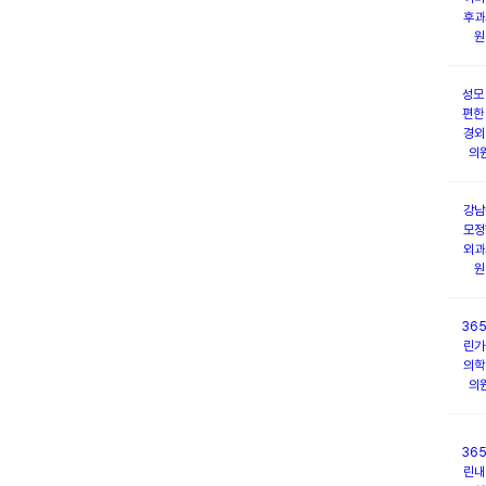
후과
원
성모
편한
경외
의
강남
모정
외과
원
36
린가
의학
의
36
린내