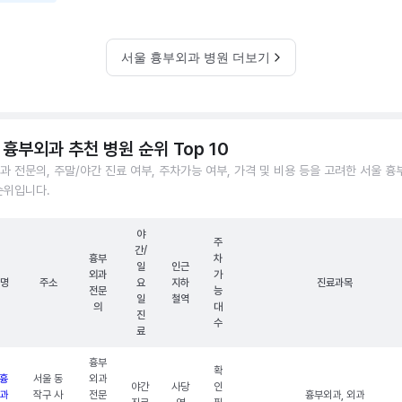
서울 흉부외과 병원 더보기
 흉부외과 추천 병원 순위 Top 10
과 전문의, 주말/야간 진료 여부, 주차가능 여부, 가격 및 비용 등을 고려한 서울 
순위입니다.
야
주
간/
흉부
차
일
인근
외과
가
명
주소
요
지하
진료과목
전문
능
일
철역
의
대
진
수
료
흉부
확
흉
서울 동
외과
야간
사당
인
과
작구 사
전문
흉부외과, 외과