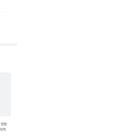
 정형
증의학