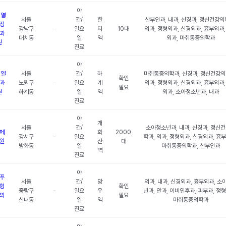
야
5열
서울
간/
한
산부인과, 내과, 신경과, 정신건강의
정
강남구
-
일요
티
10대
외과, 정형외과, 신경외과, 흉부외과,
과
대치동
일
역
외과, 마취통증의학과
원
진료
야
5열
서울
간/
하
마취통증의학과, 신경과, 정신건강의
확인
과
노원구
-
일요
계
외과, 정형외과, 신경외과, 흉부외과,
필요
원
하계동
일
역
외과, 소아청소년과, 내과
진료
야
개
서울
간/
소아청소년과, 내과, 신경과, 정신
메
화
2000
강서구
-
일요
학과, 외과, 정형외과, 신경외과, 흉
원
산
대
방화동
일
마취통증의학과, 산부인과
역
진료
야
푸
서울
간/
망
외과, 내과, 신경외과, 흉부외과, 소
형
확인
중랑구
-
일요
우
년과, 안과, 이비인후과, 피부과, 정
의
필요
신내동
일
역
마취통증의학과
진료