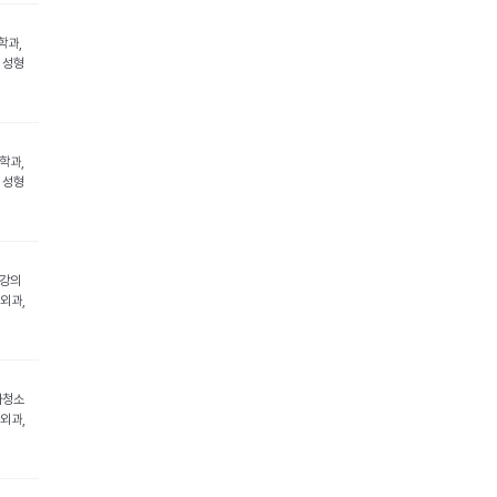
학과,
 성형
학과,
 성형
건강의
부외과,
아청소
형외과,