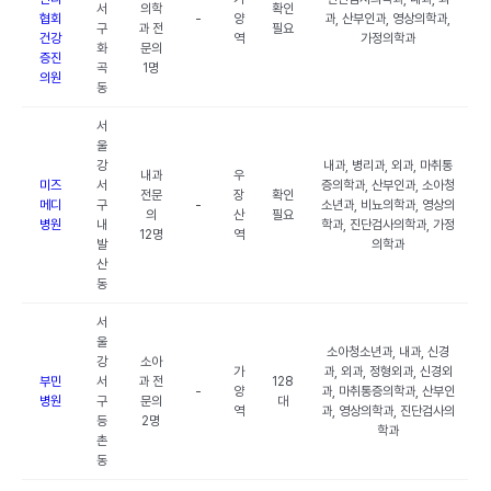
서
의학
확인
협회
-
양
과, 산부인과, 영상의학과,
구
과 전
필요
건강
역
가정의학과
화
문의
증진
곡
1명
의원
동
서
울
강
내과, 병리과, 외과, 마취통
내과
우
미즈
서
증의학과, 산부인과, 소아청
전문
장
확인
메디
구
-
소년과, 비뇨의학과, 영상의
의
산
필요
병원
내
학과, 진단검사의학과, 가정
12명
역
발
의학과
산
동
서
울
소아청소년과, 내과, 신경
강
소아
가
과, 외과, 정형외과, 신경외
부민
서
과 전
128
-
양
과, 마취통증의학과, 산부인
병원
구
문의
대
역
과, 영상의학과, 진단검사의
등
2명
학과
촌
동