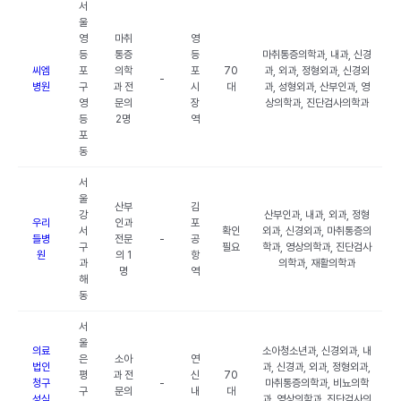
서
울
영
마취
영
등
통증
등
마취통증의학과, 내과, 신경
씨엠
포
의학
포
70
과, 외과, 정형외과, 신경외
-
병원
구
과 전
시
대
과, 성형외과, 산부인과, 영
영
문의
장
상의학과, 진단검사의학과
등
2명
역
포
동
서
울
산부
김
강
산부인과, 내과, 외과, 정형
우리
인과
포
서
확인
외과, 신경외과, 마취통증의
들병
전문
-
공
구
필요
학과, 영상의학과, 진단검사
원
의 1
항
과
의학과, 재활의학과
명
역
해
동
서
울
의료
소아청소년과, 신경외과, 내
은
소아
연
법인
과, 신경과, 외과, 정형외과,
평
과 전
신
70
청구
-
마취통증의학과, 비뇨의학
구
문의
내
대
성심
과, 영상의학과, 진단검사의