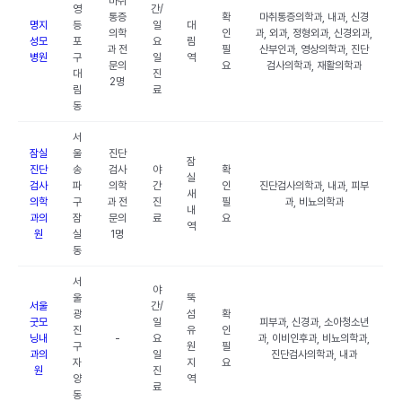
마취
영
간/
통증
확
마취통증의학과, 내과, 신경
명지
등
일
대
의학
인
과, 외과, 정형외과, 신경외과,
성모
포
요
림
과 전
필
산부인과, 영상의학과, 진단
병원
구
일
역
문의
요
검사의학과, 재활의학과
대
진
2명
림
료
동
서
잠실
울
진단
잠
진단
송
검사
야
확
실
검사
파
의학
간
인
진단검사의학과, 내과, 피부
새
의학
구
과 전
진
필
과, 비뇨의학과
내
과의
잠
문의
료
요
역
원
실
1명
동
서
야
울
뚝
서울
간/
광
섬
확
굿모
일
피부과, 신경과, 소아청소년
진
유
인
닝내
-
요
과, 이비인후과, 비뇨의학과,
구
원
필
과의
일
진단검사의학과, 내과
자
지
요
원
진
양
역
료
동