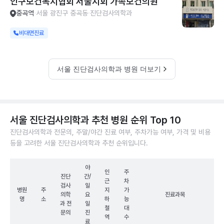
인구보건복지협회 서울지회 가족보건의원
중곡역
서울 광진구 중곡동
진단검사의학과
비대면진료
서울 진단검사의학과 병원 더보기
서울 진단검사의학과 추천 병원 순위 Top 10
진단검사의학과 전문의, 주말/야간 진료 여부, 주차가능 여부, 가격 및 비용
등을 고려한 서울 진단검사의학과 추천 순위입니다.
야
인
주
진단
간/
근
차
검사
일
병원
주
지
가
의학
요
진료과목
명
소
하
능
과 전
일
철
대
문의
진
역
수
료