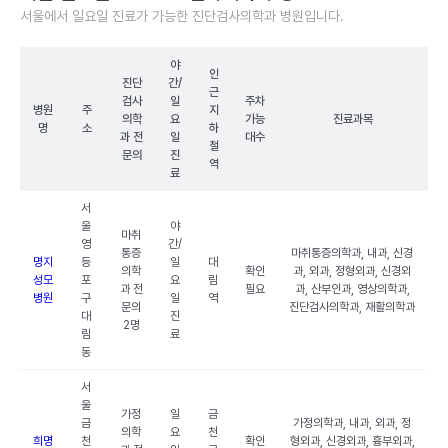
서울에서 일요일 진료가 가능한 진단검사의학과 병원입니다.
야
인
진단
간/
근
검사
일
주차
병원
주
지
의학
요
가능
진료과목
명
소
하
과 전
일
대수
철
문의
진
역
료
서
울
야
마취
영
간/
통증
마취통증의학과, 내과, 신경
명지
등
일
대
의학
확인
과, 외과, 정형외과, 신경외
성모
포
요
림
과 전
필요
과, 산부인과, 영상의학과,
병원
구
일
역
문의
진단검사의학과, 재활의학과
대
진
2명
림
료
동
서
울
가정
일
금
금
가정의학과, 내과, 외과, 정
의학
요
천
희명
천
확인
형외과, 신경외과, 흉부외과,