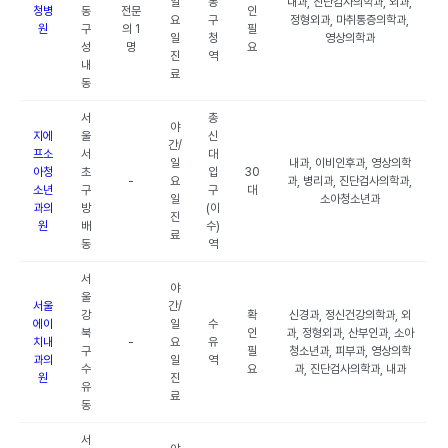
일
동
내과, 진단검사의학과, 외과,
청병
동
전문
인
요
구
정형외과, 마취통증의학과,
원
구
의 1
필
일
청
영상의학과
성
명
요
진
역
내
료
동
서
총
야
지에
울
신
간/
프소
서
대
일
내과, 이비인후과, 영상의학
아청
초
입
30
-
요
과, 병리과, 진단검사의학과,
소년
구
구
대
일
소아청소년과
과의
방
(이
진
원
배
수)
료
동
역
서
야
울
서울
간/
강
확
신경과, 정신건강의학과, 외
에이
일
수
북
인
과, 정형외과, 산부인과, 소아
치내
-
요
유
구
필
청소년과, 피부과, 영상의학
과의
일
역
수
요
과, 진단검사의학과, 내과
원
진
유
료
동
서