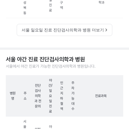
일
성
구
학과
진
북
역
료
동
서울 일요일 진료 진단검사의학과 병원 더보기
서울 야간 진료 진단검사의학과 병원
서울에서 야간 진료가 가능한 진단검사의학과 병원입니다.
야
인
주
진단
간/
근
차
검사
일
병원
주
지
가
의학
요
진료과목
명
소
하
능
과 전
일
철
대
문의
진
역
수
료
서
울
야