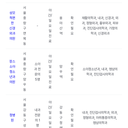
서
야
성모
울
간/
척편
중
용
확
재활의학과, 내과, 신경과, 외
일
한
랑
마
인
과, 정형외과, 흉부외과, 피부
-
요
신경
구
산
필
과, 진단검사의학과, 가정의
일
외과
면
역
요
학과, 신경외과
진
의원
목
료
동
서
야
울
장스
간/
중
소아
확
소아
일
망
랑
과 전
인
소아청소년과, 내과, 영상의
청소
요
우
구
문의
필
학과, 진단검사의학과
년과
일
역
망
5명
요
의원
진
우
료
동
서
야
울
간/
강
강
내과
확
일
동
내과, 진단검사의학과, 외과,
청병
동
전문
인
요
구
정형외과, 마취통증의학과,
원
구
의 1
필
일
청
영상의학과
성
명
요