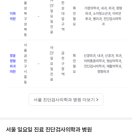
야
울
한
간/
성
성
확
가정의학과, 내과, 외과, 정형
일
이화
북
대
인
외과, 소아청소년과, 이비인
-
요
의원
구
입
필
후과, 병리과, 진단검사의학
일
성
구
요
과
진
북
역
료
동
서
야
울
간/
금
정윤
금
확
신경외과, 내과, 신경과, 외과,
일
천
정형
천
인
마취통증의학과, 영상의학과,
-
요
구
외과
구
필
진단검사의학과, 재활의학과,
일
청
의원
시
요
정형외과
진
역
흥
료
동
서울 진단검사의학과 병원 더보기
서울 일요일 진료 진단검사의학과 병원