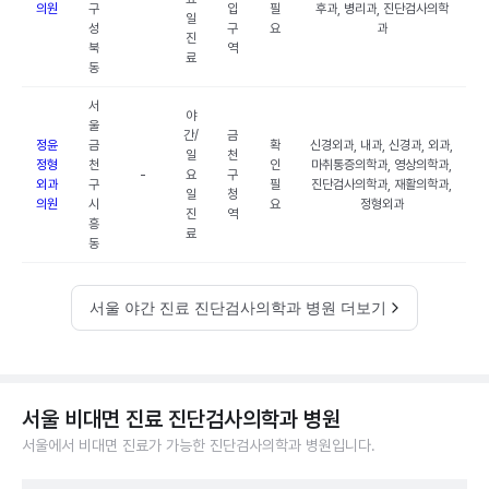
의원
구
입
필
후과, 병리과, 진단검사의학
일
성
구
요
과
진
북
역
료
동
서
야
울
간/
금
정윤
금
확
신경외과, 내과, 신경과, 외과,
일
천
정형
천
인
마취통증의학과, 영상의학과,
-
요
구
외과
구
필
진단검사의학과, 재활의학과,
일
청
의원
시
요
정형외과
진
역
흥
료
동
서울 야간 진료 진단검사의학과 병원 더보기
서울 비대면 진료 진단검사의학과 병원
서울에서 비대면 진료가 가능한 진단검사의학과 병원입니다.