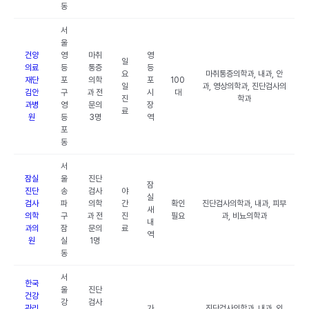
동
서
울
건양
영
마취
영
일
의료
등
통증
등
요
마취통증의학과, 내과, 안
재단
포
의학
포
100
일
과, 영상의학과, 진단검사의
김안
구
과 전
시
대
진
학과
과병
영
문의
장
료
원
등
3명
역
포
동
서
잠실
울
진단
잠
진단
송
검사
야
실
검사
파
의학
간
확인
진단검사의학과, 내과, 피부
새
의학
구
과 전
진
필요
과, 비뇨의학과
내
과의
잠
문의
료
역
원
실
1명
동
서
한국
울
진단
건강
강
검사
관리
가
진단검사의학과, 내과, 외