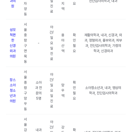
과의
일
진단검사의학과, 내과
자
지
요
원
진
양
역
료
동
서
야
성모
울
간/
척편
중
용
확
재활의학과, 내과, 신경과, 외
일
한
랑
마
인
과, 정형외과, 흉부외과, 피부
-
요
신경
구
산
필
과, 진단검사의학과, 가정의
일
외과
면
역
요
학과, 신경외과
진
의원
목
료
동
서
야
울
장스
간/
중
소아
확
소아
일
망
랑
과 전
인
소아청소년과, 내과, 영상의
청소
요
우
구
문의
필
학과, 진단검사의학과
년과
일
역
망
5명
요
의원
진
우
료
동
서
야
울
간/
강
강
내과
확