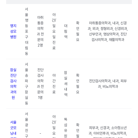
서
울
야
마취
영
간/
통증
확
마취통증의학과, 내과, 신경
명지
등
일
대
의학
인
과, 외과, 정형외과, 신경외과,
성모
포
요
림
과 전
필
산부인과, 영상의학과, 진단
병원
구
일
역
문의
요
검사의학과, 재활의학과
대
진
2명
림
료
동
서
잠실
울
진단
잠
진단
송
검사
야
확
실
검사
파
의학
간
인
진단검사의학과, 내과, 피부
새
의학
구
과 전
진
필
과, 비뇨의학과
내
과의
잠
문의
료
요
역
원
실
1명
동
서
야
울
뚝
서울
간/
광
섬
확
굿모
일
피부과, 신경과, 소아청소년
진
유
인
닝내
-
요
과, 이비인후과, 비뇨의학과,
구
원
필