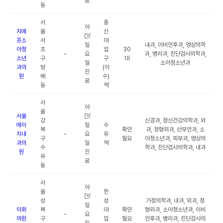
료
동
서
총
야
지에
울
신
간/
프소
서
대
일
내과, 이비인후과, 영상의학
아청
초
입
30
-
요
과, 병리과, 진단검사의학과,
소년
구
구
대
일
소아청소년과
과의
방
(이
진
원
배
수)
료
동
역
서
야
울
서울
간/
강
신경과, 정신건강의학과, 외
에이
일
수
북
확인
과, 정형외과, 산부인과, 소
치내
-
요
유
구
필요
아청소년과, 피부과, 영상의
과의
일
역
수
학과, 진단검사의학과, 내과
원
진
유
료
동
서
야
울
한
간/
성
성
가정의학과, 내과, 외과, 정
일
이화
북
대
확인
형외과, 소아청소년과, 이비
-
요
의원
구
입
필요
인후과, 병리과, 진단검사의