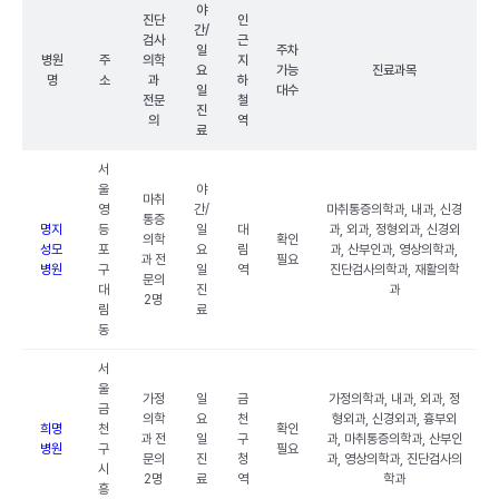
야
진단
인
간/
검사
근
일
주차
병원
주
의학
지
요
가능
진료과목
명
소
과
하
일
대수
전문
철
진
의
역
료
서
울
야
마취
영
간/
마취통증의학과, 내과, 신경
통증
명지
등
일
대
과, 외과, 정형외과, 신경외
의학
확인
성모
포
요
림
과, 산부인과, 영상의학과,
과 전
필요
병원
구
일
역
진단검사의학과, 재활의학
문의
대
진
과
2명
림
료
동
서
울
가정
일
금
가정의학과, 내과, 외과, 정
금
의학
요
천
형외과, 신경외과, 흉부외
희명
천
확인
과 전
일
구
과, 마취통증의학과, 산부인
병원
구
필요
문의
진
청
과, 영상의학과, 진단검사의
시
2명
료
역
학과
흥