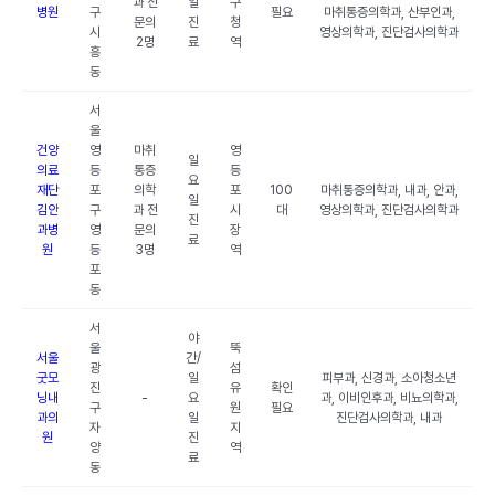
과 전
일
구
병원
구
필요
마취통증의학과, 산부인과,
문의
진
청
시
영상의학과, 진단검사의학과
2명
료
역
흥
동
서
울
건양
영
마취
영
일
의료
등
통증
등
요
재단
포
의학
포
100
마취통증의학과, 내과, 안과,
일
김안
구
과 전
시
대
영상의학과, 진단검사의학과
진
과병
영
문의
장
료
원
등
3명
역
포
동
서
야
울
뚝
서울
간/
광
섬
굿모
일
피부과, 신경과, 소아청소년
진
유
확인
닝내
-
요
과, 이비인후과, 비뇨의학과,
구
원
필요
과의
일
진단검사의학과, 내과
자
지
원
진
양
역
료
동