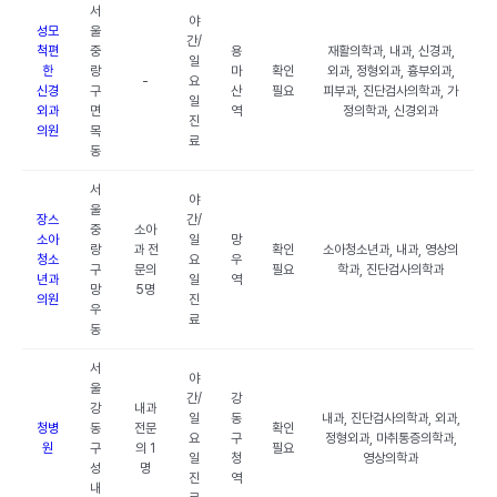
서
야
성모
울
간/
척편
중
용
재활의학과, 내과, 신경과,
일
한
랑
마
확인
외과, 정형외과, 흉부외과,
-
요
신경
구
산
필요
피부과, 진단검사의학과, 가
일
외과
면
역
정의학과, 신경외과
진
의원
목
료
동
서
야
울
장스
간/
중
소아
소아
일
망
랑
과 전
확인
소아청소년과, 내과, 영상의
청소
요
우
구
문의
필요
학과, 진단검사의학과
년과
일
역
망
5명
의원
진
우
료
동
서
야
울
간/
강
강
내과
일
동
내과, 진단검사의학과, 외과,
청병
동
전문
확인
요
구
정형외과, 마취통증의학과,
원
구
의 1
필요
일
청
영상의학과
성
명
진
역
내