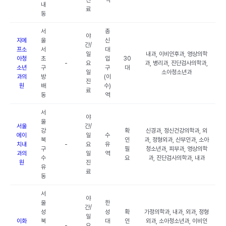
진
역
내
료
동
서
총
야
지에
울
신
간/
프소
서
대
일
내과, 이비인후과, 영상의학
아청
초
입
30
-
요
과, 병리과, 진단검사의학과,
소년
구
구
대
일
소아청소년과
과의
방
(이
진
원
배
수)
료
동
역
서
야
울
서울
간/
강
확
신경과, 정신건강의학과, 외
에이
일
수
북
인
과, 정형외과, 산부인과, 소아
치내
-
요
유
구
필
청소년과, 피부과, 영상의학
과의
일
역
수
요
과, 진단검사의학과, 내과
원
진
유
료
동
서
야
울
한
간/
성
성
확
가정의학과, 내과, 외과, 정형
일
이화
북
대
인
외과, 소아청소년과, 이비인
-
요