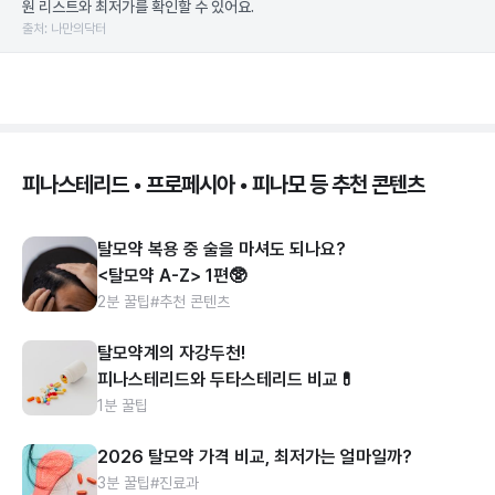
원 리스트와 최저가를 확인할 수 있어요.
출처: 나만의닥터
피나스테리드 • 프로페시아 • 피나모 등 추천 콘텐츠
탈모약 복용 중 술을 마셔도 되나요?
<탈모약 A-Z> 1편🥸
2분 꿀팁
#추천 콘텐츠
탈모약계의 자강두천!
피나스테리드와 두타스테리드 비교💊
1분 꿀팁
2026 탈모약 가격 비교, 최저가는 얼마일까?
3분 꿀팁
#진료과