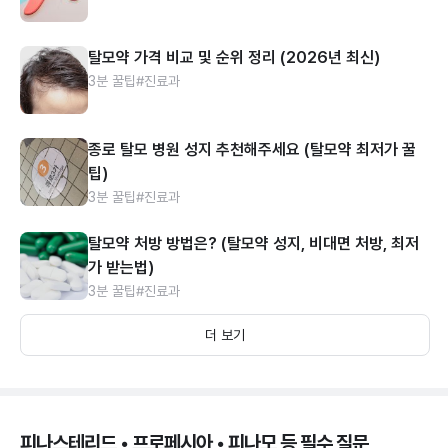
탈모약 가격 비교 및 순위 정리 (2026년 최신)
3분 꿀팁
#진료과
종로 탈모 병원 성지 추천해주세요 (탈모약 최저가 꿀
팁)
3분 꿀팁
#진료과
탈모약 처방 방법은? (탈모약 성지, 비대면 처방, 최저
가 받는법)
3분 꿀팁
#진료과
더 보기
피나스테리드 • 프로페시아 • 피나모 등 필수 질문