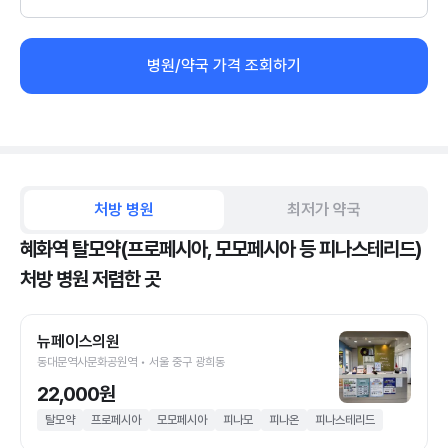
병원/약국 가격 조회하기
처방 병원
최저가 약국
혜화역 탈모약(프로페시아, 모모페시아 등 피나스테리드)
처방 병원 저렴한 곳
뉴페이스의원
동대문역사문화공원역 • 서울 중구 광희동
22,000원
탈모약
프로페시아
모모페시아
피나모
피나온
피나스테리드