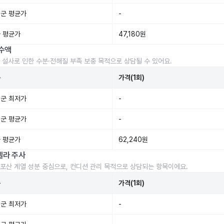
군 평균가
-
 평균가
47,180원
수액
 설사로 인한 수분·전해질 부족 보충 목적으로 상담될 수 있어요.
준
가격(1회)
군 최저가
-
군 평균가
-
 평균가
62,240원
렐라 주사
포산 계열 성분 중심으로, 컨디션 관리 목적으로 상담되는 항목이에요.
준
가격(1회)
군 최저가
-