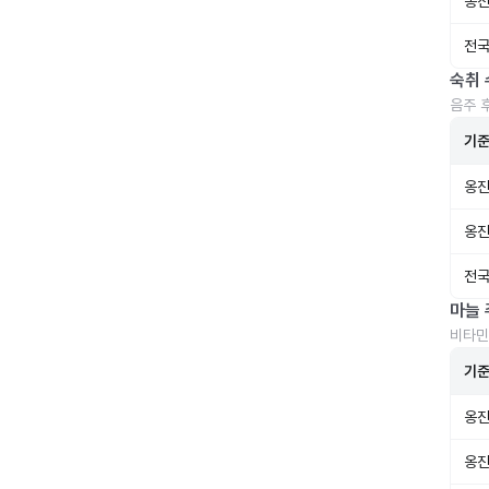
옹진
전국
숙취 
음주 
기
옹진
옹진
전국
마늘 
비타민
기
옹진
옹진