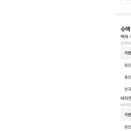
수액
백옥 
글루타
기
옹진
옹진
전국
비타
비타민
기
옹진