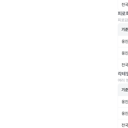
전국
피로
피로감
기
옹진
옹진
전국
칵테
여러 
기
옹진
옹진
전국