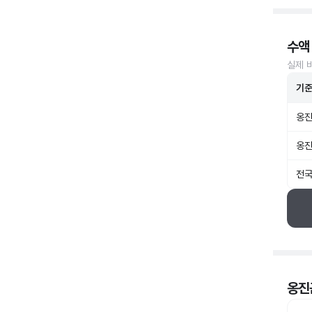
수액
실제 
기
옹진
옹진
전국
옹진