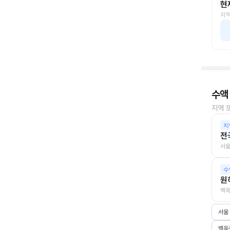
현
지역
수액
지역 
지
전
서울
수
원
백옥
서울
백옥