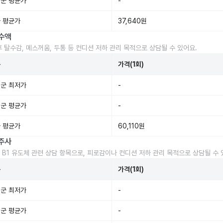
군 평균가
-
 평균가
37,640원
수액
후 탈수감, 메스꺼움, 두통 등 컨디션 저하 관리 목적으로 상담될 수 있어요.
준
가격(1회)
군 최저가
-
군 평균가
-
 평균가
60,110원
주사
 B1 유도체 관련 상담 항목으로, 피로감이나 컨디션 저하 관리 목적으로 상담될 수 
준
가격(1회)
군 최저가
-
군 평균가
-