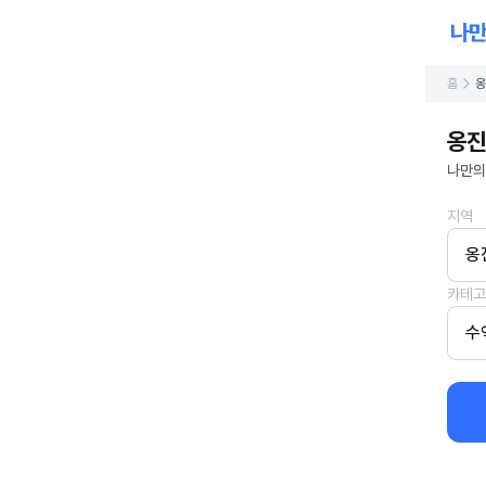
홈
옹
옹진
나만의
지역
옹
카테고
수