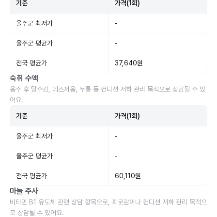
기준
가격(1회)
울주군 최저가
-
울주군 평균가
-
전국 평균가
37,640원
숙취 수액
음주 후 탈수감, 메스꺼움, 두통 등 컨디션 저하 관리 목적으로 상담될 수 있
어요.
기준
가격(1회)
울주군 최저가
-
울주군 평균가
-
전국 평균가
60,110원
마늘 주사
비타민 B1 유도체 관련 상담 항목으로, 피로감이나 컨디션 저하 관리 목적으
로 상담될 수 있어요.