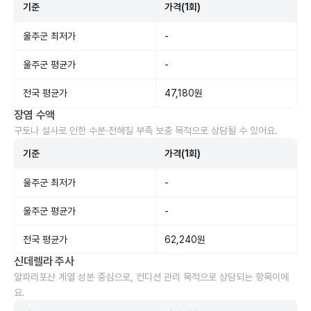
기준
가격(1회)
울주군 최저가
-
울주군 평균가
-
전국 평균가
47,180원
장염 수액
구토나 설사로 인한 수분·전해질 부족 보충 목적으로 상담될 수 있어요.
기준
가격(1회)
울주군 최저가
-
울주군 평균가
-
전국 평균가
62,240원
신데렐라 주사
알파리포산 계열 성분 중심으로, 컨디션 관리 목적으로 상담되는 항목이에
요.