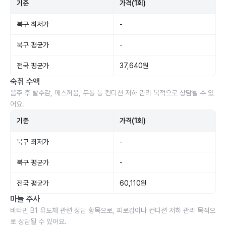
기준
가격(1회)
북구 최저가
-
북구 평균가
-
전국 평균가
37,640원
숙취 수액
음주 후 탈수감, 메스꺼움, 두통 등 컨디션 저하 관리 목적으로 상담될 수 있
어요.
기준
가격(1회)
북구 최저가
-
북구 평균가
-
전국 평균가
60,110원
마늘 주사
비타민 B1 유도체 관련 상담 항목으로, 피로감이나 컨디션 저하 관리 목적으
로 상담될 수 있어요.