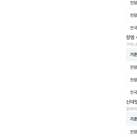
천왕
천왕
전국
장염 
구토나
기
천왕
천왕
전국
신데
알파리
기
천왕