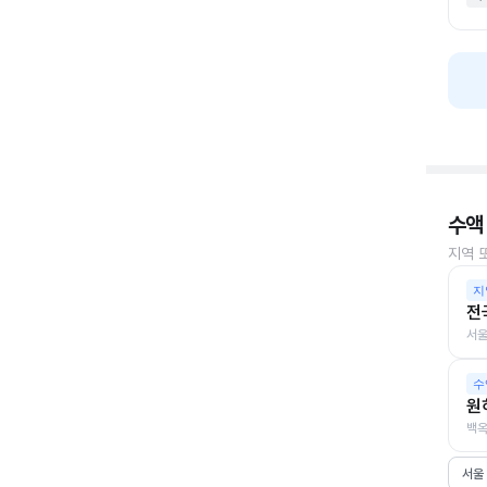
수액
지역 
지
전
서울
수
원
백옥
서울