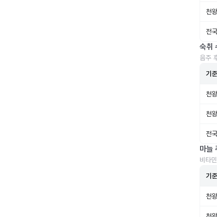
천왕
전국
숙취 
음주 
기
천왕
천왕
전국
마늘 
비타민
기
천왕
천왕