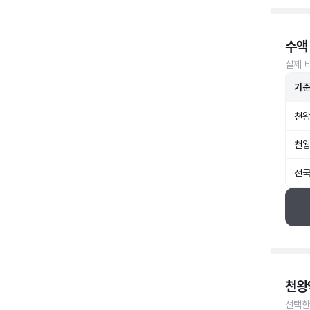
수액
실제 
기
천왕
천왕
전국
천왕
선택한