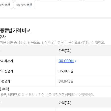
주사 병원
태반주사 병원
 종류별 가격 비교
주사
치온 성분 중심 상담 항목으로, 항산화·컨디션 관리 목적으로 상담될 수 있어요.
준
가격(1회)
역 최저가
30,000원
역 평균가
35,000원
 평균가
34,940원
민 수액
 B군, 비타민 C 등 수용성 비타민 보충 목적으로 상담되는 수액이에요.
준
가격(1회)