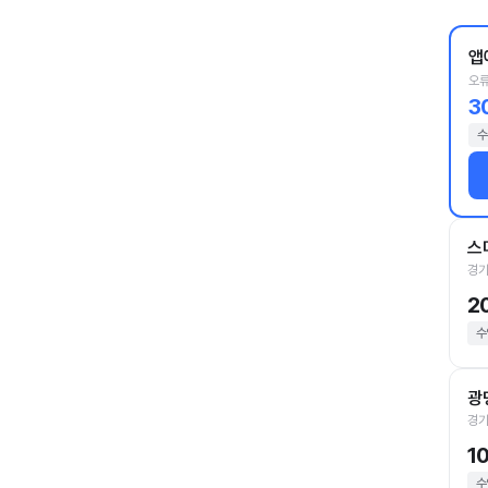
앱
오류
3
수
스
경기
2
수
광
경기
1
수