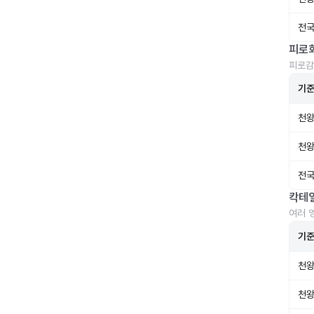
전국
피로
피로감
기
천왕
천왕
전국
칵테
여러 
기
천왕
천왕