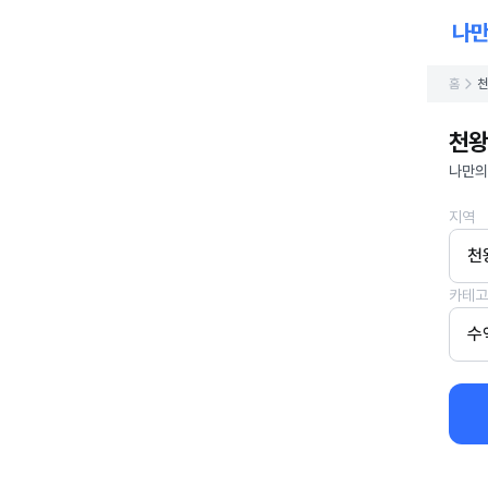
홈
천
천왕
나만의
지역
천
카테고
수