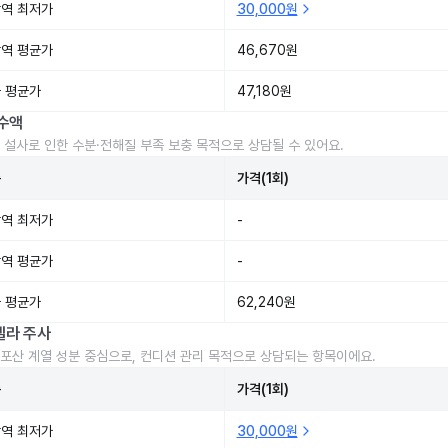
역 최저가
30,000원
역 평균가
46,670원
 평균가
47,180원
수액
 설사로 인한 수분·전해질 부족 보충 목적으로 상담될 수 있어요.
준
가격(1회)
역 최저가
-
역 평균가
-
 평균가
62,240원
렐라 주사
포산 계열 성분 중심으로, 컨디션 관리 목적으로 상담되는 항목이에요.
준
가격(1회)
역 최저가
30,000원