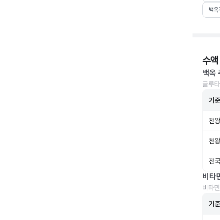
백옥
수액
백옥 
글루타
기
천왕
천왕
전국
비타
비타민
기