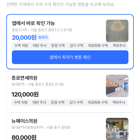
선택한 지역에서 수액 가격 확인이 가능한 병원을 비교해 보세요.
앱에서 바로 확인 가능
종로3가역 • 서울 종로구 종로1.2.3.4가동
20,000원
최저가
수액 처방
태반 주사
장염 수액
감기 수액
피로회복 수액
백옥주사
앱에서 최저가 병원 확인
종로연세의원
동대문역 • 서울 종로구 종로5.6가동
120,000원
수액 처방
태반 주사
장염 수액
감기 수액
피로회복 수액
백옥주사
뉴페이스의원
동대문역사문화공원역 • 서울 중구 광희동
80,000원