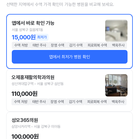
선택한 지역에서 수액 가격 확인이 가능한 병원을 비교해 보세요.
앱에서 바로 확인 가능
서울 성북구 길음제1동
15,000원
최저가
수액 처방
태반 주사
장염 수액
감기 수액
피로회복 수액
백옥주사
앱에서 최저가 병원 확인
오제홍재활의학과의원
성신여대입구역 • 서울 성북구 삼선동
110,000원
수액 처방
태반 주사
장염 수액
감기 수액
피로회복 수액
백옥주사
성모365의원
삼양사거리역 • 서울 강북구 미아동
100,000원