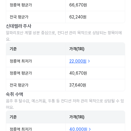
정릉역 평균가
66,670원
전국 평균가
62,240원
신데렐라 주사
알파리포산 계열 성분 중심으로, 컨디션 관리 목적으로 상담되는 항목이에
요.
기준
가격(1회)
정릉역 최저가
22,000원
정릉역 평균가
40,670원
전국 평균가
37,640원
숙취 수액
음주 후 탈수감, 메스꺼움, 두통 등 컨디션 저하 관리 목적으로 상담될 수 있
어요.
기준
가격(1회)
정릉역 최저가
40,000원