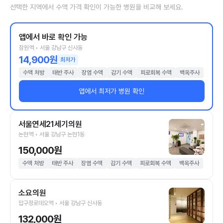
선택한 지역에서 수액 가격 확인이 가능한 병원을 비교해 보세요.
앱에서 바로 확인 가능
잠원역 • 서울 강남구 신사동
14,900원
최저가
수액 처방
태반 주사
장염 수액
감기 수액
피로회복 수액
백옥주사
앱에서 최저가 병원 확인
서울연세21세기의원
논현역 • 서울 강남구 논현1동
150,000원
수액 처방
태반 주사
장염 수액
감기 수액
피로회복 수액
백옥주사
소요의원
압구정로데오역 • 서울 강남구 신사동
132,000원