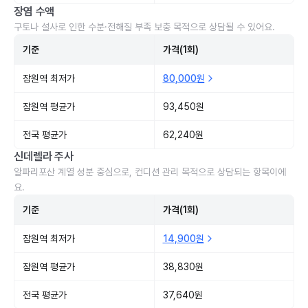
장염 수액
구토나 설사로 인한 수분·전해질 부족 보충 목적으로 상담될 수 있어요.
기준
가격(1회)
잠원역 최저가
80,000원
잠원역 평균가
93,450원
전국 평균가
62,240원
신데렐라 주사
알파리포산 계열 성분 중심으로, 컨디션 관리 목적으로 상담되는 항목이에
요.
기준
가격(1회)
잠원역 최저가
14,900원
잠원역 평균가
38,830원
전국 평균가
37,640원