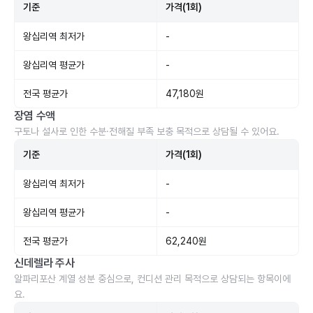
기준
가격(1회)
왕십리역 최저가
-
왕십리역 평균가
-
전국 평균가
47,180원
장염 수액
구토나 설사로 인한 수분·전해질 부족 보충 목적으로 상담될 수 있어요.
기준
가격(1회)
왕십리역 최저가
-
왕십리역 평균가
-
전국 평균가
62,240원
신데렐라 주사
알파리포산 계열 성분 중심으로, 컨디션 관리 목적으로 상담되는 항목이에
요.