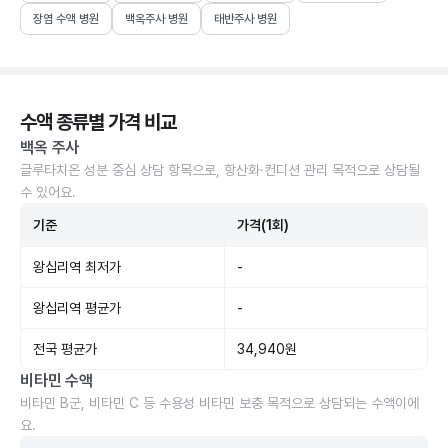
장염 수액 병원
백옥주사 병원
태반주사 병원
수액 종류별 가격 비교
백옥 주사
글루타치온 성분 중심 상담 항목으로, 항산화·컨디션 관리 목적으로 상담될
수 있어요.
기준
가격(1회)
왕십리역 최저가
-
왕십리역 평균가
-
전국 평균가
34,940원
비타민 수액
비타민 B군, 비타민 C 등 수용성 비타민 보충 목적으로 상담되는 수액이에
요.