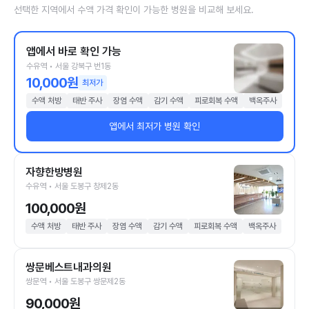
선택한 지역에서 수액 가격 확인이 가능한 병원을 비교해 보세요.
앱에서 바로 확인 가능
수유역 • 서울 강북구 번1동
10,000원
최저가
수액 처방
태반 주사
장염 수액
감기 수액
피로회복 수액
백옥주사
앱에서 최저가 병원 확인
자향한방병원
수유역 • 서울 도봉구 창제2동
100,000원
수액 처방
태반 주사
장염 수액
감기 수액
피로회복 수액
백옥주사
쌍문베스트내과의원
쌍문역 • 서울 도봉구 쌍문제2동
90,000원